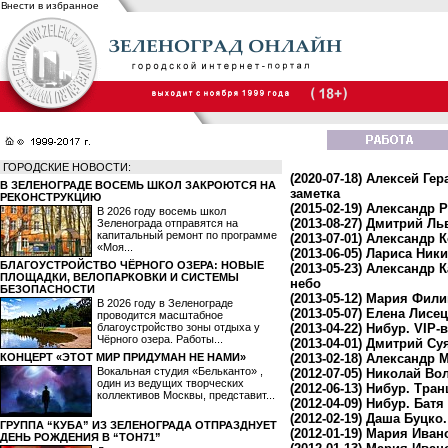
Внести в избранное
ГОРОДСКИЕ НОВОСТИ:
(2020-07-18)
Алексей Гер
В ЗЕЛЕНОГРАДЕ ВОСЕМЬ ШКОЛ ЗАКРОЮТСЯ НА
заметка
РЕКОНСТРУКЦИЮ
(2015-02-19)
Александр Р
В 2026 году восемь школ
(2013-08-27)
Дмитрий Льв
Зеленограда отправятся на
капитальный ремонт по программе
(2013-07-01)
Александр К
«Моя...
(2013-06-05)
Лариса Ники
БЛАГОУСТРОЙСТВО ЧЁРНОГО ОЗЕРА: НОВЫЕ
(2013-05-23)
Александр Ка
ПЛОЩАДКИ, ВЕЛОПАРКОВКИ И СИСТЕМЫ
небо
БЕЗОПАСНОСТИ
(2013-05-12)
Мария Филим
В 2026 году в Зеленограде
(2013-05-07)
Елена Лисецк
проводится масштабное
благоустройство зоны отдыха у
(2013-04-22)
Нибур. VIP-
Чёрного озера. Работы...
(2013-04-01)
Дмитрий Суя
КОНЦЕРТ «ЭТОТ МИР ПРИДУМАН НЕ НАМИ»
(2013-02-18)
Александр 
Вокальная студия «Бельканто» ,
(2012-07-05)
Николай Вол
один из ведущих творческих
(2012-06-13)
Нибур. Тра
коллективов Москвы, представит...
(2012-04-09)
Нибур. Батя
(2012-02-19)
Даша Буцко. 
ГРУППА “КУБА” ИЗ ЗЕЛЕНОГРАДА ОТПРАЗДНУЕТ
(2012-01-19)
Мария Ивано
ДЕНЬ РОЖДЕНИЯ В “ТОН71”