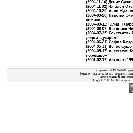
(2004-11-16)
Денис Сущенк
(2004-11-02)
Наталья Окол
(2004-10-20)
Анна Жданов
(2004-09-28)
Наталья Окол
химики
(2004-09-11)
Юлия Назаро
(2004-08-07)
Вероника Ни
(2004-07-25)
Константин Г
дедом-щукарем"
(2004-06-21)
София Кажда
(2004-05-31)
Денис Сущен
(2004-05-17)
Анастасия Ку
переживем"
(2001-02-13)
Архив за 199
Copyright © 1999-2026 Реда
Зелен.ру - новости, афиша, продажа и аре
Зеленоградский информац
Design © 2005 (ver.6) Создание с