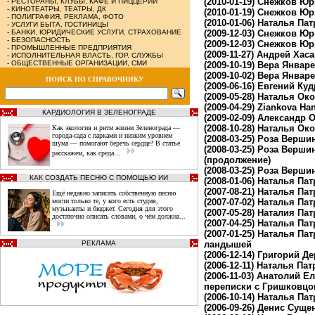
(2010-01-19)
Снежков Юри
-
РЕСТОРАНЫ, КЛУБЫ, КАФЕ И ПИЦЦЕРИИ
-
КИНОТЕАТРЫ, ТЕАТРЫ, ДК
(2010-01-19)
Снежков Юри
-
ПОЛИГРАФИЯ, РЕКЛАМА, ФОТО
(2010-01-06)
Наталья Пат
-
УСЛУГИ БЫТА, ГОСТИНИЦЫ
-
БАНКИ, ЮРИДИЧЕСКИЕ УСЛУГИ, СТРАХОВАНИЕ
(2009-12-03)
Снежков Юри
-
БЕЗОПАСНОСТЬ
(2009-12-03)
Снежков Юри
-
ПРОМЫШЛЕННЫЕ ПРЕДПРИЯТИЯ
(2009-11-27)
Андрей Хаса
-
ИСПОЛНИТЕЛЬНАЯ ВЛАСТЬ, ГОР. СЛУЖБЫ
-
ОБЩЕСТВЕННЫЕ ОРГАНИЗАЦИИ, СМИ
(2009-10-19)
Вера Январе
(2009-10-02)
Вера Январев
ПОИСК ПО СПРАВОЧНИКУ
(2009-06-16)
Евгений Куд
(2009-05-28)
Наталья Око
(2009-04-29)
Ziankova Ha
КАРДИОЛОГИЯ В ЗЕЛЕНОГРАДЕ
(2009-02-09)
Александр О
(2008-10-28)
Наталья Око
Как экология и ритм жизни Зеленограда —
города‑сада с парками и низким уровнем
(2008-03-25)
Роза Вершин
шума — помогают беречь сердце? В статье
(2008-03-25)
Роза Вершин
расскажем, как среда...
(продолжение)
(2008-03-25)
Роза Вершин
КАК СОЗДАТЬ ПЕСНЮ С ПОМОЩЬЮ ИИ
(2008-01-06)
Наталья Пат
(2007-08-21)
Наталья Пат
Ещё недавно записать собственную песню
могли только те, у кого есть студия,
(2007-07-02)
Наталья Пат
музыканты и бюджет. Сегодня для этого
(2007-05-28)
Наталия Пат
достаточно описать словами, о чём должна...
(2007-04-25)
Наталья Пат
(2007-01-25)
Наталья Патр
РЕКЛАМА
ландышей
(2006-12-14)
Григорий Де
(2006-12-11)
Наталья Патр
(2006-11-03)
Анатолий Ел
переписки с Гришковц
(2006-10-14)
Наталья Пат
(2006-09-26)
Денис Сущен