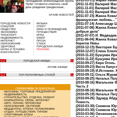
(2012-01-13)
Мария Ивано
Легендарная зеленоградская группа
(2011-11-01)
Валерий Масл
“Куба” готовится отметить свой
день рождения грандиозным...
(2011-11-01)
Валерий Масл
(2011-11-01)
Валерий Масл
АРХИВ НОВОСТЕЙ
(2011-07-15)
Жанна Ковале
французская любовь..."
(2011-07-14)
Александр Ш
ГОРОДСКИЕ НОВОСТИ
МУЗЫКА
СОБЫТИЯ
СПОРТ
(2011-07-08)
Жанна Ковал
ОБЩЕСТВО
КИНО И ТЕЛЕВИДЕНИЕ
добрые дела"
ЭКОНОМИКА
ПУТЕШЕСТВИЯ
ТРАНСПОРТ
ИГРЫ
(2011-07-07)
И. Медведев
НЕДВИЖИМОСТЬ
ЮМОР
(2011-06-04)
Жанна Ковал
ИНТЕРНЕТ
ПРОЗА
берегов Невы
ОБРАЗОВАНИЕ
СТИХИ
ЗДОРОВЬЕ
ГОРОДСКАЯ АФИША
(2010-12-15)
Виктория Буз
НАУКА И ТЕХНИКА
РЕКЛАМА
(2010-12-07)
Елена Хлюпи
КОНСУЛЬТАНТ
(2010-11-22)
Бушуева Ирин
(2010-11-22)
Бушуева Ири
ГОРОДСКАЯ АФИША
(2010-09-27)
Кира Огонь.
(2010-09-23)
Веста Капус
АРХИВ АФИШИ
(2010-09-19)
И.Истомин. К
(2010-09-11)
Ольга Журав
ТОП ПОПУЛЯРНЫХ СТАТЕЙ
(2010-08-25)
Наталья Пат
(2010-08-16)
Магальник Ф
Часть 2
СПРАВОЧНИК ЗЕЛЕНОГРАДА:
(2010-08-16)
Магальник Ф
-
МАГАЗИНЫ, ТОРГОВЫЕ ПРЕДПРИЯТИЯ
(2010-05-19)
Наталья Пат
-
НЕДВИЖИМОСТЬ
-
СТРОИТЕЛЬСТВО, ОТДЕЛКА, РЕМОНТ
(2010-04-26)
Эдуард Абду
-
КОМПЬЮТЕРЫ, СВЯЗЬ, ИНТЕРНЕТ
Повесть
-
АВТО, ГАРАЖИ, ПЕРЕВОЗКИ
(2010-03-30)
Снежков Юри
-
ОБРАЗОВАНИЕ, ОБУЧЕНИЕ
-
МЕДЦЕНТРЫ, АПТЕКИ, ПОЛИКЛИНИКИ
(2010-03-30)
Снежков Юри
-
ОТДЫХ, ПУТЕШЕСТВИЯ, ТУРИЗМ
(2010-03-06)
Овчинникова
-
СПОРТИВНЫЕ КЛУБЫ