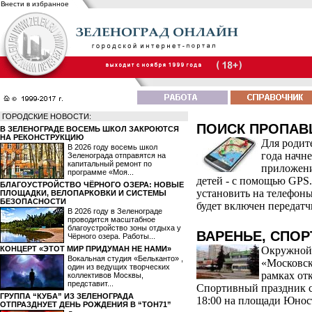
Внести в избранное
ГОРОДСКИЕ НОВОСТИ:
ПОИСК ПРОПАВ
В ЗЕЛЕНОГРАДЕ ВОСЕМЬ ШКОЛ ЗАКРОЮТСЯ
НА РЕКОНСТРУКЦИЮ
Для родит
В 2026 году восемь школ
года начн
Зеленограда отправятся на
капитальный ремонт по
приложени
программе «Моя...
детей - с помощью GPS
БЛАГОУСТРОЙСТВО ЧЁРНОГО ОЗЕРА: НОВЫЕ
установить на телефоны
ПЛОЩАДКИ, ВЕЛОПАРКОВКИ И СИСТЕМЫ
БЕЗОПАСНОСТИ
будет включен передатч
В 2026 году в Зеленограде
проводится масштабное
благоустройство зоны отдыха у
ВАРЕНЬЕ, СПОР
Чёрного озера. Работы...
КОНЦЕРТ «ЭТОТ МИР ПРИДУМАН НЕ НАМИ»
Окружной 
Вокальная студия «Бельканто» ,
«Московск
один из ведущих творческих
рамках от
коллективов Москвы,
представит...
Спортивный праздник сос
ГРУППА “КУБА” ИЗ ЗЕЛЕНОГРАДА
18:00 на площади Юност
ОТПРАЗДНУЕТ ДЕНЬ РОЖДЕНИЯ В “ТОН71”