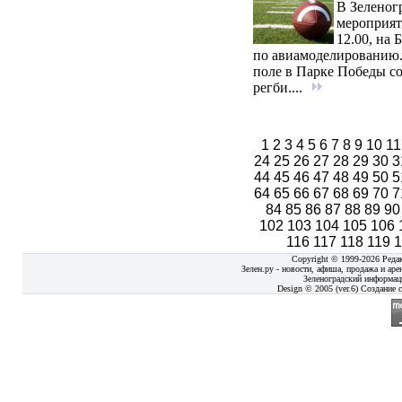
В Зеленог
мероприяти
12.00, на 
по авиамоделированию. 
поле в Парке Победы со
регби....
1
2
3
4
5
6
7
8
9
10
1
24
25
26
27
28
29
30
3
44
45
46
47
48
49
50
5
64
65
66
67
68
69
70
7
84
85
86
87
88
89
9
102
103
104
105
106
116
117
118
119
Copyright © 1999-2026 Реда
Зелен.ру - новости, афиша, продажа и аре
Зеленоградский информац
Design © 2005 (ver.6) Создание с