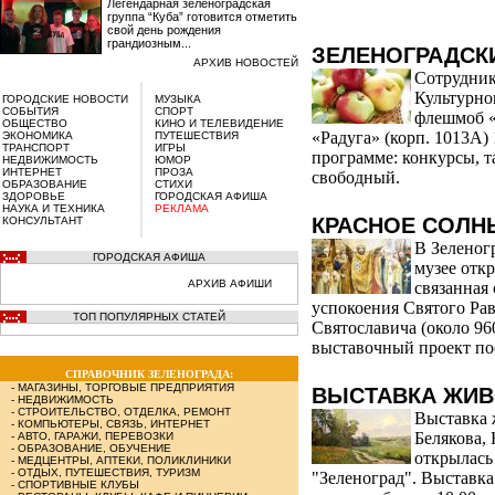
Легендарная зеленоградская
группа “Куба” готовится отметить
свой день рождения
грандиозным...
ЗЕЛЕНОГРАДСК
АРХИВ НОВОСТЕЙ
Сотрудник
Культурно
ГОРОДСКИЕ НОВОСТИ
МУЗЫКА
СОБЫТИЯ
СПОРТ
флешмоб «
ОБЩЕСТВО
КИНО И ТЕЛЕВИДЕНИЕ
«Радуга» (корп. 1013А) 1
ЭКОНОМИКА
ПУТЕШЕСТВИЯ
ТРАНСПОРТ
ИГРЫ
программе: конкурсы, т
НЕДВИЖИМОСТЬ
ЮМОР
ИНТЕРНЕТ
ПРОЗА
свободный.
ОБРАЗОВАНИЕ
СТИХИ
ЗДОРОВЬЕ
ГОРОДСКАЯ АФИША
НАУКА И ТЕХНИКА
РЕКЛАМА
КРАСНОЕ СОЛ
КОНСУЛЬТАНТ
В Зеленог
ГОРОДСКАЯ АФИША
музее отк
АРХИВ АФИШИ
связанная
успокоения Святого Ра
ТОП ПОПУЛЯРНЫХ СТАТЕЙ
Святославича (около 96
выставочный проект по
СПРАВОЧНИК ЗЕЛЕНОГРАДА:
-
МАГАЗИНЫ, ТОРГОВЫЕ ПРЕДПРИЯТИЯ
ВЫСТАВКА ЖИ
-
НЕДВИЖИМОСТЬ
-
СТРОИТЕЛЬСТВО, ОТДЕЛКА, РЕМОНТ
Выставка 
-
КОМПЬЮТЕРЫ, СВЯЗЬ, ИНТЕРНЕТ
Белякова,
-
АВТО, ГАРАЖИ, ПЕРЕВОЗКИ
-
ОБРАЗОВАНИЕ, ОБУЧЕНИЕ
открылась
-
МЕДЦЕНТРЫ, АПТЕКИ, ПОЛИКЛИНИКИ
-
ОТДЫХ, ПУТЕШЕСТВИЯ, ТУРИЗМ
"Зеленоград". Выставка 
-
СПОРТИВНЫЕ КЛУБЫ