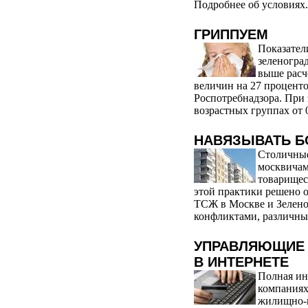
Подробнее об условиях.
ГРИППУЕМ
Показател
зеленогра
выше расч
величин на 27 процент
Роспотребнадзора. При 
возрастных группах от 0
НАВЯЗЫВАТЬ Б
Столичные
москвичам
товарищес
этой практики решено от
ТСЖ в Москве и Зелено
конфликтами, различны
УПРАВЛЯЮЩИЕ 
В ИНТЕРНЕТЕ
Полная ин
компаниях
жилищно-к