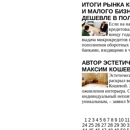
ИТОГИ РЫНКА 
И МАЛОГО БИЗ
ДЕШЕВЛЕ В ПО
Если на н
кредитовал
концу года
выдача микрокредитов 
пополнения оборотных с
банками, входящими в ч
АВТОР ЭСТЕТИЧ
МАКСИМ КОШЕ
Эстетичес
раскрыл в
Кошевой. 
оживления интерьера. 
индивидуальный неповт
уникальным, – заявил М
1
2
3
4
5
6
7
8
9
10
1
24
25
26
27
28
29
30
3