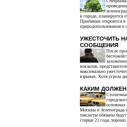
Специальн
проведени
зеленогра
в городе, планируется 
Приёмные откроются в 
природопользования и 
УЖЕСТОЧИТЬ Н
СООБЩЕНИЯ
После пр
беспокойс
заложенно
вокзалов, представите
максимально ужесточит
взрывах. Хотя угроза ди
КАКИМ ДОЛЖЕН
Столичные
городског
основных ц
Москвы и Зеленограда 
таксисты обязаны будут
старше 21 года, хорошо.