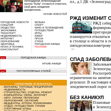
Легендарная зеленоградская
пл., д.1 ДК «Зеленоград
группа “Куба” готовится отметить
свой день рождения
грандиозным...
АРХИВ НОВОСТЕЙ
РЖД ИЗМЕНИТ 
ГОРОДСКИЕ НОВОСТИ
МУЗЫКА
РЖД собир
СОБЫТИЯ
СПОРТ
формирова
ОБЩЕСТВО
КИНО И ТЕЛЕВИДЕНИЕ
ЭКОНОМИКА
ПУТЕШЕСТВИЯ
пригородн
ТРАНСПОРТ
ИГРЫ
НЕДВИЖИМОСТЬ
ЮМОР
планируется отказаться
ИНТЕРНЕТ
ПРОЗА
в столице и области и 
ОБРАЗОВАНИЕ
СТИХИ
ЗДОРОВЬЕ
ГОРОДСКАЯ АФИША
пятидесятикилометровую
НАУКА И ТЕХНИКА
РЕКЛАМА
КОНСУЛЬТАНТ
ГОРОДСКАЯ АФИША
СПАД ЗАБОЛЕВ
АРХИВ АФИШИ
Заболевае
Зеленогра
ТОП ПОПУЛЯРНЫХ СТАТЕЙ
Роспотреб
ограничения на занятия
результат. В настоящее
СПРАВОЧНИК ЗЕЛЕНОГРАДА:
эпидемический порог по
-
МАГАЗИНЫ, ТОРГОВЫЕ ПРЕДПРИЯТИЯ
-
НЕДВИЖИМОСТЬ
-
СТРОИТЕЛЬСТВО, ОТДЕЛКА, РЕМОНТ
-
КОМПЬЮТЕРЫ, СВЯЗЬ, ИНТЕРНЕТ
БЕЗ КАНИКУЛ
-
АВТО, ГАРАЖИ, ПЕРЕВОЗКИ
-
ОБРАЗОВАНИЕ, ОБУЧЕНИЕ
Плановые 
-
МЕДЦЕНТРЫ, АПТЕКИ, ПОЛИКЛИНИКИ
-
ОТДЫХ, ПУТЕШЕСТВИЯ, ТУРИЗМ
и Зеленог
-
СПОРТИВНЫЕ КЛУБЫ