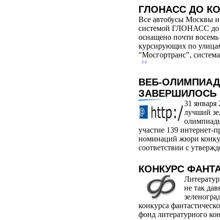
ГЛОНАСС ДО К
Все автобусы Москвы и
системой ГЛОНАСС до к
оснащено почти восемь 
курсирующих по улицам
"Мосгортранс", систем
ВЕБ-ОЛИМПИАД
ЗАВЕРШИЛОСЬ
31 января 
лучший зе
олимпиады
участие 139 интернет-п
номинаций жюри конкур
соответствии с утвержд
КОНКУРС ФАНТ
Литератур
не так да
зеленогра
конкурса фантастическо
фонд литературного кон