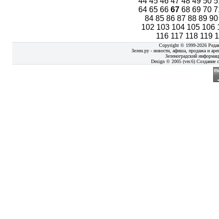
44
45
46
47
48
49
50
5
64
65
66
67
68
69
70
7
84
85
86
87
88
89
9
102
103
104
105
106
116
117
118
119
Copyright © 1999-2026 Реда
Зелен.ру - новости, афиша, продажа и аре
Зеленоградский информац
Design © 2005 (ver.6) Создание с