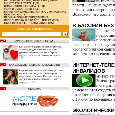
возможнос
-
РЕСТОРАНЫ, КЛУБЫ, КАФЕ И ПИЦЦЕРИИ
-
КИНОТЕАТРЫ, ТЕАТРЫ, ДК
власти. Решение будет 
-
ПОЛИГРАФИЯ, РЕКЛАМА, ФОТО
-
УСЛУГИ БЫТА, ГОСТИНИЦЫ
школьники наверстали 
-
БАНКИ, ЮРИДИЧЕСКИЕ УСЛУГИ, СТРАХОВАНИЕ
Возможно, что школы б
-
БЕЗОПАСНОСТЬ
-
ПРОМЫШЛЕННЫЕ ПРЕДПРИЯТИЯ
-
ИСПОЛНИТЕЛЬНАЯ ВЛАСТЬ, ГОР. СЛУЖБЫ
-
ОБЩЕСТВЕННЫЕ ОРГАНИЗАЦИИ, СМИ
В БАССЕЙН БЕЗ
ПОИСК ПО СПРАВОЧНИКУ
Роспотреб
предостав
посещения
КАРДИОЛОГИЯ В ЗЕЛЕНОГРАДЕ
исключительных случая
Как экология и ритм жизни Зеленограда
неблагоприятной санит
— города‑сада с парками и низким
уровнем шума — помогают беречь
конкретном населенном 
сердце? В статье расскажем, как среда...
ИНТЕРНЕТ-ТЕЛ
КАК СОЗДАТЬ ПЕСНЮ С ПОМОЩЬЮ ИИ
ИНВАЛИДОВ
Ещё недавно записать собственную песню
могли только те, у кого есть студия,
Интернет-
музыканты и бюджет. Сегодня для этого
достаточно описать словами, о чём
Зеленогра
должна...
интеграци
РЕКЛАМА
намереваются создать 
интернет-телевидения н
с 1 июля по веб-адресу 
ЭКОЛОГИЧЕСКИ