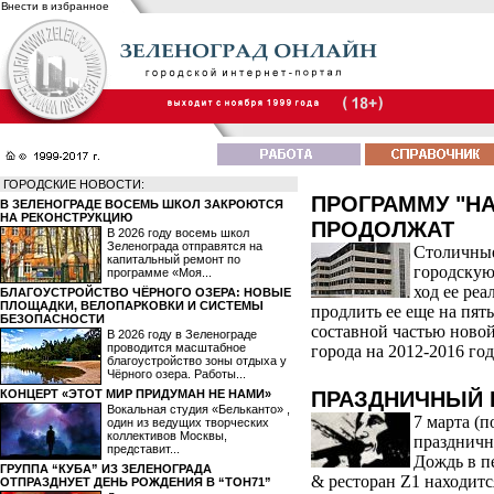
Внести в избранное
ГОРОДСКИЕ НОВОСТИ:
ПРОГРАММУ "Н
В ЗЕЛЕНОГРАДЕ ВОСЕМЬ ШКОЛ ЗАКРОЮТСЯ
НА РЕКОНСТРУКЦИЮ
ПРОДОЛЖАТ
В 2026 году восемь школ
Зеленограда отправятся на
Столичные
капитальный ремонт по
городскую
программе «Моя...
ход ее ре
БЛАГОУСТРОЙСТВО ЧЁРНОГО ОЗЕРА: НОВЫЕ
ПЛОЩАДКИ, ВЕЛОПАРКОВКИ И СИСТЕМЫ
продлить ее еще на пять
БЕЗОПАСНОСТИ
составной частью ново
В 2026 году в Зеленограде
проводится масштабное
города на 2012-2016 год
благоустройство зоны отдыха у
Чёрного озера. Работы...
КОНЦЕРТ «ЭТОТ МИР ПРИДУМАН НЕ НАМИ»
ПРАЗДНИЧНЫЙ 
Вокальная студия «Бельканто» ,
7 марта (
один из ведущих творческих
коллективов Москвы,
праздничн
представит...
Дождь в п
ГРУППА “КУБА” ИЗ ЗЕЛЕНОГРАДА
& ресторан Z1 находитс
ОТПРАЗДНУЕТ ДЕНЬ РОЖДЕНИЯ В “ТОН71”