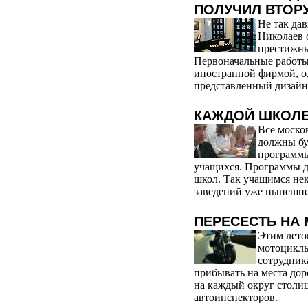
ПОЛУЧИЛ ВТОР
Не так да
Николаев 
престижны
Первоначальные работы
иностранной фирмой, од
представленный дизайн 
КАЖДОЙ ШКОЛЕ
Все моско
должны бу
программы
учащихся. Программы д
школ. Так учащимся не
заведений уже нынешне
ПЕРЕСЕСТЬ НА
Этим лето
мотоциклы
сотрудник
прибывать на места дор
на каждый округ столи
автоинспекторов.