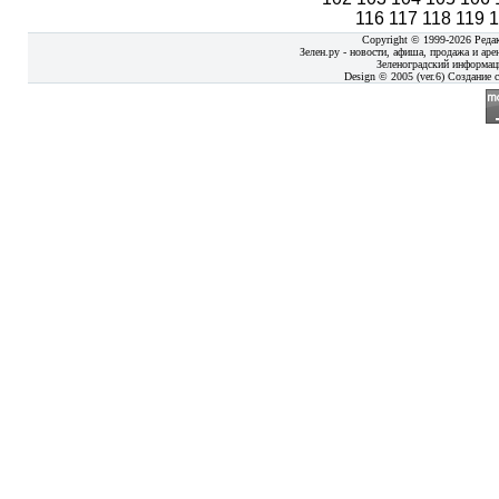
116
117
118
119
Copyright © 1999-2026 Реда
Зелен.ру - новости, афиша, продажа и аре
Зеленоградский информац
Design © 2005 (ver.6) Создание с