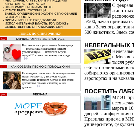
-
РЕСТОРАНЫ, КЛУБЫ, КАФЕ И ПИЦЦЕРИИ
-
КИНОТЕАТРЫ, ТЕАТРЫ, ДК
С февраля
-
ПОЛИГРАФИЯ, РЕКЛАМА, ФОТО
животных
-
УСЛУГИ БЫТА, ГОСТИНИЦЫ
-
БАНКИ, ЮРИДИЧЕСКИЕ УСЛУГИ, СТРАХОВАНИЕ
расположе
-
БЕЗОПАСНОСТЬ
-
ПРОМЫШЛЕННЫЕ ПРЕДПРИЯТИЯ
5/500, начал принимат
-
ИСПОЛНИТЕЛЬНАЯ ВЛАСТЬ, ГОР. СЛУЖБЫ
как в Зеленограде, так 
-
ОБЩЕСТВЕННЫЕ ОРГАНИЗАЦИИ, СМИ
500 животных. Здесь со
ПОИСК ПО СПРАВОЧНИКУ
КАРДИОЛОГИЯ В ЗЕЛЕНОГРАДЕ
НЕЛЕГАЛЬНЫХ 
Как экология и ритм жизни Зеленограда
— города‑сада с парками и низким
Нелегальн
уровнем шума — помогают беречь
сердце? В статье расскажем, как среда...
в Москве 
тысяч руб
КАК СОЗДАТЬ ПЕСНЮ С ПОМОЩЬЮ ИИ
сейчас столичными вла
собираются организоват
Ещё недавно записать собственную песню
могли только те, у кого есть студия,
аэропортах и на вокзала
музыканты и бюджет. Сегодня для этого
достаточно описать словами, о чём
должна...
ПОСЕТИТЬ ЛАБ
РЕКЛАМА
МИЭТ приг
всех жела
марта в 1
дверей: - информация о
Правилах приема в МИЭ
университете, факультет