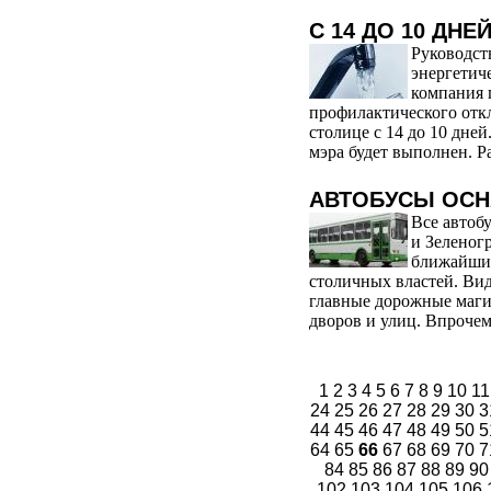
С 14 ДО 10 ДНЕ
Руководст
энергетич
компания 
профилактического отк
столице с 14 до 10 дней
мэра будет выполнен. Р
АВТОБУСЫ ОСН
Все автоб
и Зеленог
ближайшие
столичных властей. Вид
главные дорожные маги
дворов и улиц. Впрочем,
1
2
3
4
5
6
7
8
9
10
1
24
25
26
27
28
29
30
3
44
45
46
47
48
49
50
5
64
65
66
67
68
69
70
7
84
85
86
87
88
89
9
102
103
104
105
106