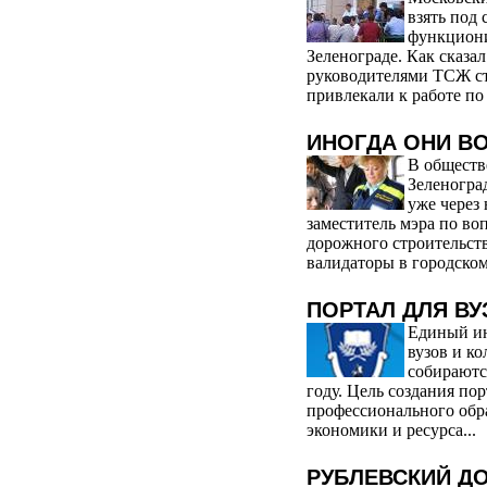
взять под
функциони
Зеленограде. Как сказа
руководителями ТСЖ ст
привлекали к работе п
ИНОГДА ОНИ В
В обществ
Зеленогра
уже через
заместитель мэра по во
дорожного строительст
валидаторы в городском
ПОРТАЛ ДЛЯ ВУ
Единый ин
вузов и к
собираются
году. Цель создания пор
профессионального обра
экономики и ресурса...
РУБЛЕВСКИЙ Д