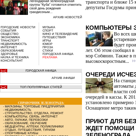
Легендарная зеленоградская
транспорта и ближе 15 
группа “Куба” готовится отметить
депутаты Госдумы прин
свой день рождения
грандиозным...
АРХИВ НОВОСТЕЙ
КОМПЬЮТЕРЫ 
ГОРОДСКИЕ НОВОСТИ
МУЗЫКА
СОБЫТИЯ
СПОРТ
Во всех ш
ОБЩЕСТВО
КИНО И ТЕЛЕВИДЕНИЕ
ЭКОНОМИКА
ПУТЕШЕСТВИЯ
устаревше
ТРАНСПОРТ
ИГРЫ
НЕДВИЖИМОСТЬ
ЮМОР
будет про
ИНТЕРНЕТ
ПРОЗА
лет. Об этом сообщил 
ОБРАЗОВАНИЕ
СТИХИ
ЗДОРОВЬЕ
ГОРОДСКАЯ АФИША
мэр Собянин. Также в 
НАУКА И ТЕХНИКА
РЕКЛАМА
высокоскоростным...
КОНСУЛЬТАНТ
ГОРОДСКАЯ АФИША
ОЧЕРЕДИ ИСЧЕ
АРХИВ АФИШИ
На станци
автоматы 
ТОП ПОПУЛЯРНЫХ СТАТЕЙ
власти со
очередей в кассы. К 201
установлено примерно 1
СПРАВОЧНИК ЗЕЛЕНОГРАДА:
-
МАГАЗИНЫ, ТОРГОВЫЕ ПРЕДПРИЯТИЯ
Оснащение метро таким
-
НЕДВИЖИМОСТЬ
-
СТРОИТЕЛЬСТВО, ОТДЕЛКА, РЕМОНТ
-
КОМПЬЮТЕРЫ, СВЯЗЬ, ИНТЕРНЕТ
ПРИЮТ ДЛЯ БЕ
-
АВТО, ГАРАЖИ, ПЕРЕВОЗКИ
-
ОБРАЗОВАНИЕ, ОБУЧЕНИЕ
-
МЕДЦЕНТРЫ, АПТЕКИ, ПОЛИКЛИНИКИ
ЖДЕТ ПОМОЩИ 
-
ОТДЫХ, ПУТЕШЕСТВИЯ, ТУРИЗМ
-
СПОРТИВНЫЕ КЛУБЫ
ЗЕЛЕНОГРАДА