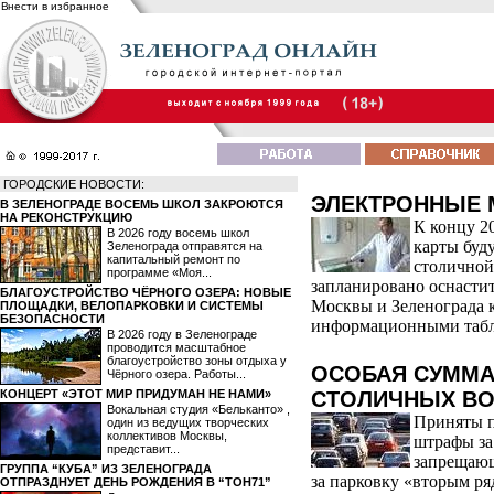
Внести в избранное
ГОРОДСКИЕ НОВОСТИ:
ЭЛЕКТРОННЫЕ 
В ЗЕЛЕНОГРАДЕ ВОСЕМЬ ШКОЛ ЗАКРОЮТСЯ
НА РЕКОНСТРУКЦИЮ
К концу 2
В 2026 году восемь школ
карты буд
Зеленограда отправятся на
капитальный ремонт по
столичной
программе «Моя...
запланировано оснасти
БЛАГОУСТРОЙСТВО ЧЁРНОГО ОЗЕРА: НОВЫЕ
Москвы и Зеленограда 
ПЛОЩАДКИ, ВЕЛОПАРКОВКИ И СИСТЕМЫ
БЕЗОПАСНОСТИ
информационными табл
В 2026 году в Зеленограде
проводится масштабное
благоустройство зоны отдыха у
ОСОБАЯ СУММА
Чёрного озера. Работы...
КОНЦЕРТ «ЭТОТ МИР ПРИДУМАН НЕ НАМИ»
СТОЛИЧНЫХ ВО
Вокальная студия «Бельканто» ,
Приняты 
один из ведущих творческих
коллективов Москвы,
штрафы за
представит...
запрещающ
ГРУППА “КУБА” ИЗ ЗЕЛЕНОГРАДА
за парковку «вторым ря
ОТПРАЗДНУЕТ ДЕНЬ РОЖДЕНИЯ В “ТОН71”