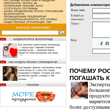
-
РЕСТОРАНЫ, КЛУБЫ, КАФЕ И ПИЦЦЕРИИ
-
КИНОТЕАТРЫ, ТЕАТРЫ, ДК
Добавление комментари
-
ПОЛИГРАФИЯ, РЕКЛАМА, ФОТО
-
УСЛУГИ БЫТА, ГОСТИНИЦЫ
Ваше имя:
-
БАНКИ, ЮРИДИЧЕСКИЕ УСЛУГИ, СТРАХОВАНИЕ
-
БЕЗОПАСНОСТЬ
E-mail
(не
-
ПРОМЫШЛЕННЫЕ ПРЕДПРИЯТИЯ
:
-
ИСПОЛНИТЕЛЬНАЯ ВЛАСТЬ, ГОР. СЛУЖБЫ
обязательно)
-
ОБЩЕСТВЕННЫЕ ОРГАНИЗАЦИИ, СМИ
Текст:
ПОИСК ПО СПРАВОЧНИКУ
КАРДИОЛОГИЯ В ЗЕЛЕНОГРАДЕ
Код:
Как экология и ритм жизни Зеленограда
— города‑сада с парками и низким
уровнем шума — помогают беречь
сердце? В статье расскажем, как среда...
КАК СОЗДАТЬ ПЕСНЮ С ПОМОЩЬЮ ИИ
Ещё недавно записать собственную песню
ПОЧЕМУ РО
могли только те, у кого есть студия,
музыканты и бюджет. Сегодня для этого
достаточно описать словами, о чём
ПОГАШАТЬ 
должна...
Эксперты
РЕКЛАМА
большому
продукто
маркетпле
более доступными