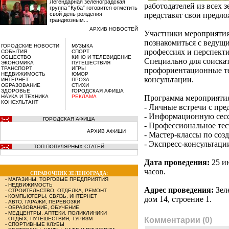
Легендарная зеленоградская
работодателей из всех
группа “Куба” готовится отметить
свой день рождения
представят свои предло
грандиозным...
АРХИВ НОВОСТЕЙ
Участники мероприятия
познакомиться с ведущи
ГОРОДСКИЕ НОВОСТИ
МУЗЫКА
профессиях и перспект
СОБЫТИЯ
СПОРТ
ОБЩЕСТВО
КИНО И ТЕЛЕВИДЕНИЕ
Специально для соиска
ЭКОНОМИКА
ПУТЕШЕСТВИЯ
ТРАНСПОРТ
ИГРЫ
профориентационные т
НЕДВИЖИМОСТЬ
ЮМОР
консультации.
ИНТЕРНЕТ
ПРОЗА
ОБРАЗОВАНИЕ
СТИХИ
ЗДОРОВЬЕ
ГОРОДСКАЯ АФИША
НАУКА И ТЕХНИКА
РЕКЛАМА
Программа мероприятия
КОНСУЛЬТАНТ
- Личные встречи с пр
- Информационную сес
ГОРОДСКАЯ АФИША
- Профессиональное тес
АРХИВ АФИШИ
- Мастер-классы по со
- Экспресс-консультаци
ТОП ПОПУЛЯРНЫХ СТАТЕЙ
Дата проведения:
25 ию
часов.
СПРАВОЧНИК ЗЕЛЕНОГРАДА:
-
МАГАЗИНЫ, ТОРГОВЫЕ ПРЕДПРИЯТИЯ
-
НЕДВИЖИМОСТЬ
Адрес проведения:
Зел
-
СТРОИТЕЛЬСТВО, ОТДЕЛКА, РЕМОНТ
-
КОМПЬЮТЕРЫ, СВЯЗЬ, ИНТЕРНЕТ
дом 14, строение 1.
-
АВТО, ГАРАЖИ, ПЕРЕВОЗКИ
-
ОБРАЗОВАНИЕ, ОБУЧЕНИЕ
-
МЕДЦЕНТРЫ, АПТЕКИ, ПОЛИКЛИНИКИ
-
ОТДЫХ, ПУТЕШЕСТВИЯ, ТУРИЗМ
Комментарии (0)
-
СПОРТИВНЫЕ КЛУБЫ