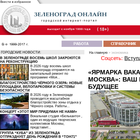
Внести в избранное
ГОРОДСКИЕ НОВОСТИ:
На главную
> экономика
Соцсеть:
Вступ
В ЗЕЛЕНОГРАДЕ ВОСЕМЬ ШКОЛ ЗАКРОЮТСЯ
НА РЕКОНСТРУКЦИЮ
В 2026 году восемь школ
Зеленограда отправятся на
«ЯРМАРКА ВАК
капитальный ремонт по
программе «Моя...
МОСКВА»: ВАШ
БЛАГОУСТРОЙСТВО ЧЁРНОГО ОЗЕРА: НОВЫЕ
БУДУЩЕЕ
ПЛОЩАДКИ, ВЕЛОПАРКОВКИ И СИСТЕМЫ
БЕЗОПАСНОСТИ
В 2026 году в Зеленограде
проводится масштабное
благоустройство зоны отдыха у
Чёрного озера. Работы...
КОНЦЕРТ «ЭТОТ МИР ПРИДУМАН НЕ НАМИ»
Вокальная студия «Бельканто» ,
один из ведущих творческих
коллективов Москвы,
представит...
ГРУППА “КУБА” ИЗ ЗЕЛЕНОГРАДА
ОТПРАЗДНУЕТ ДЕНЬ РОЖДЕНИЯ В “ТОН71”