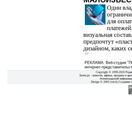
Одни вла
ограничи
для опла
платежей
визуальная состав
предпочтут «плас
дизайном, каких с
РЕКЛАМА: Веб-студия "ПО
интернет-представительст
Copyright © 1999-2026 Реда
Зелен.ру - новости, афиша, продажа и аре
Зеленоградский информац
Design © 2005 (ver.6) Создание с