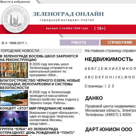
Внести в избранное
На главную страницу справо
ГОРОДСКИЕ НОВОСТИ:
В ЗЕЛЕНОГРАДЕ ВОСЕМЬ ШКОЛ ЗАКРОЮТСЯ
НЕДВИЖИМОСТЬ
НА РЕКОНСТРУКЦИЮ
В 2026 году восемь школ
Зеленограда отправятся на
А
Б
В
Г
Д
Е
Ж
З
И
К
Л
М
Н
О
П
капитальный ремонт по
программе «Моя...
A
B
C
D
E
F
G
H
I
J
K
L
M
N
O
БЛАГОУСТРОЙСТВО ЧЁРНОГО ОЗЕРА: НОВЫЕ
ПЛОЩАДКИ, ВЕЛОПАРКОВКИ И СИСТЕМЫ
Страницы:
1
2
3
БЕЗОПАСНОСТИ
В 2026 году в Зеленограде
проводится масштабное
ДАНКО
благоустройство зоны отдыха у
Чёрного озера. Работы...
Правовой центр недвижимос
КОНЦЕРТ «ЭТОТ МИР ПРИДУМАН НЕ НАМИ»
Московская область, Электрос
Вокальная студия «Бельканто» ,
Телефоны: (49657) 1-6000
один из ведущих творческих
коллективов Москвы,
представит...
ДАРТ-ЮНИОН OOO
ГРУППА “КУБА” ИЗ ЗЕЛЕНОГРАДА
ОТПРАЗДНУЕТ ДЕНЬ РОЖДЕНИЯ В “ТОН71”