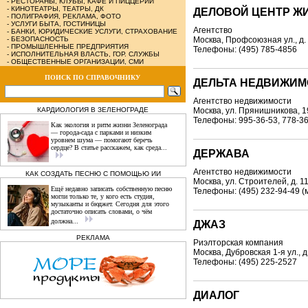
-
РЕСТОРАНЫ, КЛУБЫ, КАФЕ И ПИЦЦЕРИИ
-
КИНОТЕАТРЫ, ТЕАТРЫ, ДК
ДЕЛОВОЙ ЦЕНТР Ж
-
ПОЛИГРАФИЯ, РЕКЛАМА, ФОТО
-
УСЛУГИ БЫТА, ГОСТИНИЦЫ
Агентство
-
БАНКИ, ЮРИДИЧЕСКИЕ УСЛУГИ, СТРАХОВАНИЕ
-
БЕЗОПАСНОСТЬ
Москва, Профсоюзная ул., д.
-
ПРОМЫШЛЕННЫЕ ПРЕДПРИЯТИЯ
Телефоны: (495) 785-4856
-
ИСПОЛНИТЕЛЬНАЯ ВЛАСТЬ, ГОР. СЛУЖБЫ
-
ОБЩЕСТВЕННЫЕ ОРГАНИЗАЦИИ, СМИ
ПОИСК ПО СПРАВОЧНИКУ
ДЕЛЬТА НЕДВИЖИМ
Агентство недвижимости
КАРДИОЛОГИЯ В ЗЕЛЕНОГРАДЕ
Москва, ул. Прянишникова, 1
Телефоны: 995-36-53, 778-3
Как экология и ритм жизни Зеленограда
— города‑сада с парками и низким
уровнем шума — помогают беречь
сердце? В статье расскажем, как среда...
ДЕРЖАВА
Агентство недвижимости
КАК СОЗДАТЬ ПЕСНЮ С ПОМОЩЬЮ ИИ
Москва, ул. Строителей, д. 11
Ещё недавно записать собственную песню
Телефоны: (495) 232-94-49 
могли только те, у кого есть студия,
музыканты и бюджет. Сегодня для этого
достаточно описать словами, о чём
должна...
ДЖАЗ
РЕКЛАМА
Риэлторская компания
Москва, Дубровская 1-я ул., д
Телефоны: (495) 225-2527
ДИАЛОГ