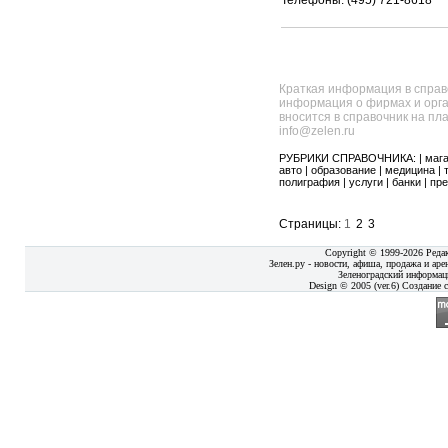
Телефоны: (495) 721-8618
Краткая информация в справ
информация о фирмах и орга
вносится в справочник на пл
info@zelen.ru
РУБРИКИ СПРАВОЧНИКА: |
маг
авто
|
образование
|
медицина
|
полиграфия
|
услуги
|
банки
|
пре
Страницы:
1
2
3
Copyright © 1999-2026 Реда
Зелен.ру - новости, афиша, продажа и аре
Зеленоградский информац
Design © 2005 (ver.6) Создание с