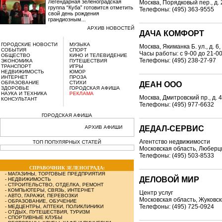
Легендарная зеленоградская
Москва, Порядковый пер., д. 
группа “Куба” готовится отметить
Телефоны: (495) 363-9555
свой день рождения
грандиозным...
АРХИВ НОВОСТЕЙ
ДАЧА КОМФОРТ
ГОРОДСКИЕ НОВОСТИ
МУЗЫКА
Москва, Якиманка Б. ул., д. 6, 
СОБЫТИЯ
СПОРТ
Часы работы: с 9-00 до 21-0
ОБЩЕСТВО
КИНО И ТЕЛЕВИДЕНИЕ
Телефоны: (495) 238-27-97
ЭКОНОМИКА
ПУТЕШЕСТВИЯ
ТРАНСПОРТ
ИГРЫ
НЕДВИЖИМОСТЬ
ЮМОР
ИНТЕРНЕТ
ПРОЗА
ОБРАЗОВАНИЕ
СТИХИ
ДЕАН ООО
ЗДОРОВЬЕ
ГОРОДСКАЯ АФИША
НАУКА И ТЕХНИКА
РЕКЛАМА
Москва, Дмитровский пр., д. 4,
КОНСУЛЬТАНТ
Телефоны: (495) 977-6632
ГОРОДСКАЯ АФИША
АРХИВ АФИШИ
ДЕДАЛ-СЕРВИС
Агентство недвижимости
ТОП ПОПУЛЯРНЫХ СТАТЕЙ
Московская область, Люберцы,
Телефоны: (495) 503-8533
СПРАВОЧНИК ЗЕЛЕНОГРАДА:
-
МАГАЗИНЫ, ТОРГОВЫЕ ПРЕДПРИЯТИЯ
ДЕЛОВОЙ МИР
-
НЕДВИЖИМОСТЬ
-
СТРОИТЕЛЬСТВО, ОТДЕЛКА, РЕМОНТ
-
КОМПЬЮТЕРЫ, СВЯЗЬ, ИНТЕРНЕТ
Центр услуг
-
АВТО, ГАРАЖИ, ПЕРЕВОЗКИ
Московская область, Жуковский
-
ОБРАЗОВАНИЕ, ОБУЧЕНИЕ
Телефоны: (495) 725-0924
-
МЕДЦЕНТРЫ, АПТЕКИ, ПОЛИКЛИНИКИ
-
ОТДЫХ, ПУТЕШЕСТВИЯ, ТУРИЗМ
-
СПОРТИВНЫЕ КЛУБЫ