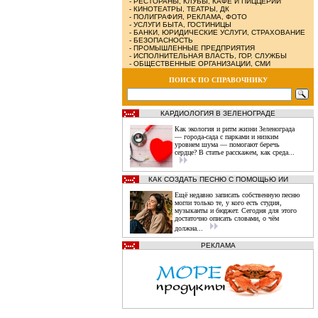
-
РЕСТОРАНЫ, КЛУБЫ, КАФЕ И ПИЦЦЕРИИ
-
КИНОТЕАТРЫ, ТЕАТРЫ, ДК
-
ПОЛИГРАФИЯ, РЕКЛАМА, ФОТО
-
УСЛУГИ БЫТА, ГОСТИНИЦЫ
-
БАНКИ, ЮРИДИЧЕСКИЕ УСЛУГИ, СТРАХОВАНИЕ
-
БЕЗОПАСНОСТЬ
-
ПРОМЫШЛЕННЫЕ ПРЕДПРИЯТИЯ
-
ИСПОЛНИТЕЛЬНАЯ ВЛАСТЬ, ГОР. СЛУЖБЫ
-
ОБЩЕСТВЕННЫЕ ОРГАНИЗАЦИИ, СМИ
ПОИСК ПО СПРАВОЧНИКУ
КАРДИОЛОГИЯ В ЗЕЛЕНОГРАДЕ
Как экология и ритм жизни Зеленограда
— города‑сада с парками и низким
уровнем шума — помогают беречь
сердце? В статье расскажем, как среда...
КАК СОЗДАТЬ ПЕСНЮ С ПОМОЩЬЮ ИИ
Ещё недавно записать собственную песню
могли только те, у кого есть студия,
музыканты и бюджет. Сегодня для этого
достаточно описать словами, о чём
должна...
РЕКЛАМА