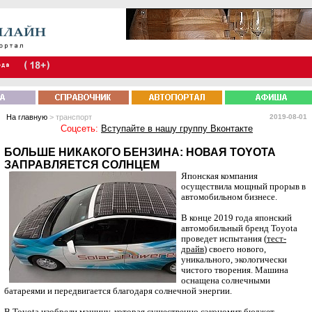
На главную
> транспорт
2019-08-01
Соцсеть:
Вступайте в нашу группу Вконтакте
БОЛЬШЕ НИКАКОГО БЕНЗИНА: НОВАЯ TOYOTA
ЗАПРАВЛЯЕТСЯ СОЛНЦЕМ
Японская компания
осуществила мощный прорыв в
автомобильном бизнесе.
В конце 2019 года японский
автомобильный бренд Toyota
проведет испытания (
тест-
драйв
) своего нового,
уникального, экологически
чистого творения. Машина
оснащена солнечными
батареями и передвигается благодаря солнечной энергии.