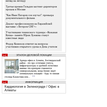
взгляд на легенду
Третья премия Гильдии кастинг-директоров
прошла в Москве
"Как Иван Пигарев сон изучал": премьера
документального фильма
Диалог профессионалов на Евразийской
выставке «Легпром СНГ+»
Участниками теннисного турнира «Кожаная
Кепка» памяти Юрия Лужкова станут
известные люди
Федор Конюхов ответит на вопросы
участников открытого урока в День учителя
ЭТАЛОН ДЕЛОВОЙ ЛОКАЦИИ
Аренда офиса в Алматы, Бостандыкский
район - это про сочетание статуса,
инфраструктуры и удобной логистики:
именно эти критерии становятся
универсальными, когда бизнес ищет
оптимальную локацию - будь то южная
столица Казахстана или...
ИНФОРМАЦИЯ
Кардиология в Зеленограде
/
Офис в
Алматы