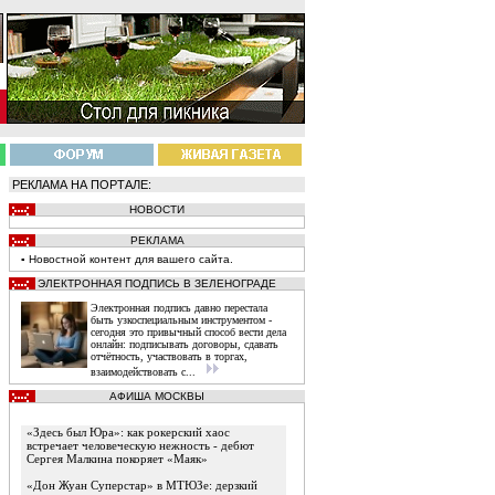
РЕКЛАМА НА ПОРТАЛЕ:
НОВОСТИ
РЕКЛАМА
▪
Новостной
контент
для вашего сайта.
ЭЛЕКТРОННАЯ ПОДПИСЬ В ЗЕЛЕНОГРАДЕ
Электронная подпись давно перестала
быть узкоспециальным инструментом -
сегодня это привычный способ вести дела
онлайн: подписывать договоры, сдавать
отчётность, участвовать в торгах,
взаимодействовать с...
АФИША МОСКВЫ
«Здесь был Юра»: как рокерский хаос
встречает человеческую нежность - дебют
Сергея Малкина покоряет «Маяк»
«Дон Жуан Суперстар» в МТЮЗе: дерзкий