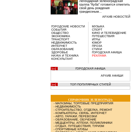
Легендарная зеленоградская
группа “Куба” готовится отметить
свой день рождения
грандиозным...
АРХИВ НОВОСТЕЙ
ГОРОДСКИЕ НОВОСТИ
МУЗЫКА
СОБЫТИЯ
СПОРТ
ОБЩЕСТВО
КИНО И ТЕЛЕВИДЕНИЕ
ЭКОНОМИКА
ПУТЕШЕСТВИЯ
ТРАНСПОРТ
ИГРЫ
НЕДВИЖИМОСТЬ
ЮМОР
ИНТЕРНЕТ
ПРОЗА
ОБРАЗОВАНИЕ
СТИХИ
ЗДОРОВЬЕ
ГОРОДСКАЯ АФИША
НАУКА И ТЕХНИКА
РЕКЛАМА
КОНСУЛЬТАНТ
ГОРОДСКАЯ АФИША
АРХИВ АФИШИ
ТОП ПОПУЛЯРНЫХ СТАТЕЙ
СПРАВОЧНИК ЗЕЛЕНОГРАДА:
-
МАГАЗИНЫ, ТОРГОВЫЕ ПРЕДПРИЯТИЯ
-
НЕДВИЖИМОСТЬ
-
СТРОИТЕЛЬСТВО, ОТДЕЛКА, РЕМОНТ
-
КОМПЬЮТЕРЫ, СВЯЗЬ, ИНТЕРНЕТ
-
АВТО, ГАРАЖИ, ПЕРЕВОЗКИ
-
ОБРАЗОВАНИЕ, ОБУЧЕНИЕ
-
МЕДЦЕНТРЫ, АПТЕКИ, ПОЛИКЛИНИКИ
-
ОТДЫХ, ПУТЕШЕСТВИЯ, ТУРИЗМ
-
СПОРТИВНЫЕ КЛУБЫ