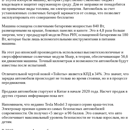
В Toyota изобрели машину, которая существенно сэкономит бюджет
владельцев и защитит окружающую среду. Для ее заправки не понадобятся
ни привычные виды топлива, ни электроэнергия. Автомобиль за счет
установленных солнечных батарей заряжается от солнца, что позволяет
эксплуатировать его совершенно бесплатно
Машина оснащена солнечными батареями мощностью 840 Вт,
размещенными на крыше, боковых панелях и капоте. Это в 4,8 раза больше
энергии, чем у предыдущей модели Prius PHV, оснащенной батареями на 180
Вт, которые были лишь вспомогательными инструментами в питании
машины.
На этот раз японский производитель использовал высокотехнологичные и
сверхэффективные солнечные модули Sharp, в теории, обеспечивающие 56,6
км движения машины. Точный километраж и возможности автомобиля будут
известны после испытаний.
Отличительной чертой новой «Тойоты» является КПД в 34%. Это значит, что
зарядка автомобиля происходит не только во время стоянки, но и в процессе
передвижения.
Продажи автомобиля стартуют в Китае в начале 2020 года. Насчет продаж в
других странах информации пока нет.
Напоминаем, что недавно Tesla Model 3 прошел серию краш-тестов.
Электрокар признан одним из самых безопасных автомобилей
современности. Он получил «5 звезд» и 96 баллов. Это означает, что авто
обеспечивает максимальный уровень безопасности не только взрослым, но и
детям.