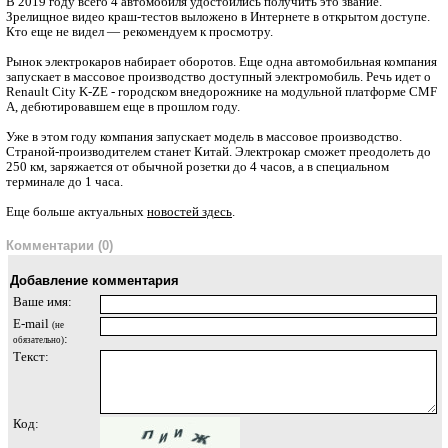
В 2019 году всего 4 автомобиля удостоились получить это звание.
Зрелищное видео краш-тестов выложено в Интернете в открытом доступе.
Кто еще не видел — рекомендуем к просмотру.
Рынок электрокаров набирает оборотов. Еще одна автомобильная компания
запускает в массовое производство доступный электромобиль. Речь идет о
Renault City K-ZE - городском внедорожнике на модульной платформе CMF
А, дебютировавшем еще в прошлом году.
Уже в этом году компания запускает модель в массовое производство.
Страной-производителем станет Китай. Электрокар сможет преодолеть до
250 км, заряжается от обычной розетки до 4 часов, а в специальном
терминале до 1 часа.
Еще больше актуальных
новостей здесь
.
Комментарии (0)
Добавление комментария
Ваше имя:
E-mail
(не
:
обязательно)
Текст:
Код: