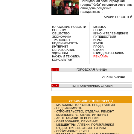
Легендарная зеленоградская
группа “Куба” готовится отметить
свой день рождения
грандиозным...
АРХИВ НОВОСТЕЙ
ГОРОДСКИЕ НОВОСТИ
МУЗЫКА
СОБЫТИЯ
СПОРТ
ОБЩЕСТВО
КИНО И ТЕЛЕВИДЕНИЕ
ЭКОНОМИКА
ПУТЕШЕСТВИЯ
ТРАНСПОРТ
ИГРЫ
НЕДВИЖИМОСТЬ
ЮМОР
ИНТЕРНЕТ
ПРОЗА
ОБРАЗОВАНИЕ
СТИХИ
ЗДОРОВЬЕ
ГОРОДСКАЯ АФИША
НАУКА И ТЕХНИКА
РЕКЛАМА
КОНСУЛЬТАНТ
ГОРОДСКАЯ АФИША
АРХИВ АФИШИ
ТОП ПОПУЛЯРНЫХ СТАТЕЙ
СПРАВОЧНИК ЗЕЛЕНОГРАДА:
-
МАГАЗИНЫ, ТОРГОВЫЕ ПРЕДПРИЯТИЯ
-
НЕДВИЖИМОСТЬ
-
СТРОИТЕЛЬСТВО, ОТДЕЛКА, РЕМОНТ
-
КОМПЬЮТЕРЫ, СВЯЗЬ, ИНТЕРНЕТ
-
АВТО, ГАРАЖИ, ПЕРЕВОЗКИ
-
ОБРАЗОВАНИЕ, ОБУЧЕНИЕ
-
МЕДЦЕНТРЫ, АПТЕКИ, ПОЛИКЛИНИКИ
-
ОТДЫХ, ПУТЕШЕСТВИЯ, ТУРИЗМ
-
СПОРТИВНЫЕ КЛУБЫ