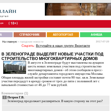
На главную
> городские новости
2017-07-20
Соцсеть:
Вступайте в нашу группу Вконтакте
В ЗЕЛЕНОГРАДЕ ВЫДЕЛЯТ НОВЫЕ УЧАСТКИ ПОД
СТРОИТЕЛЬСТВО МНОГОКВАРТИРНЫХ ДОМОВ
В августе в Зеленограде будут выставлены на аукцион
шесть новых земельных участков под строительство
многоквартирных домов - об этом сообщили в пресс-
службе департамента городского имущества Москвы.
Общая площадь жилой застройки составит почти 90 тыс. кв.м. Земельные
участки передадут в аренду сроком от трех до пяти с половиной лет с
начальной стоимостью от 46 до 77 млн рублей.
Комментарии (1)
1
Петров Г.В.
Зеленоград продолжает расширяться. В какую сторону на этот раз?