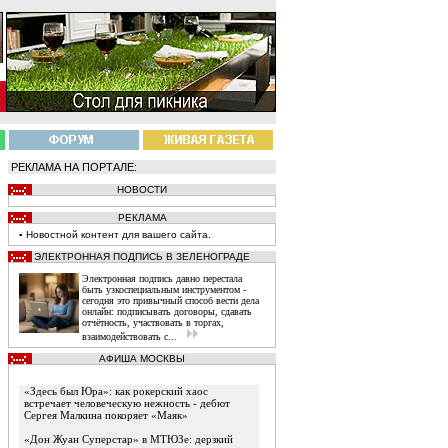
РЕКЛАМА НА ПОРТАЛЕ:
НОВОСТИ
РЕКЛАМА
▪
Новостной
контент
для вашего сайта.
ЭЛЕКТРОННАЯ ПОДПИСЬ В ЗЕЛЕНОГРАДЕ
Электронная подпись давно перестала
быть узкоспециальным инструментом -
сегодня это привычный способ вести дела
онлайн: подписывать договоры, сдавать
отчётность, участвовать в торгах,
взаимодействовать с...
АФИША МОСКВЫ
«Здесь был Юра»: как рокерский хаос
встречает человеческую нежность - дебют
Сергея Малкина покоряет «Маяк»
«Дон Жуан Суперстар» в МТЮЗе: дерзкий