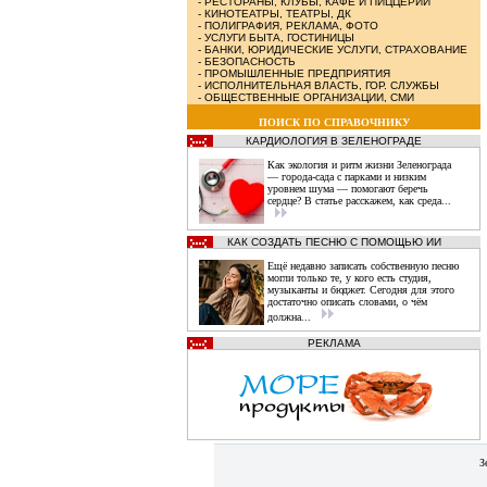
-
РЕСТОРАНЫ, КЛУБЫ, КАФЕ И ПИЦЦЕРИИ
-
КИНОТЕАТРЫ, ТЕАТРЫ, ДК
-
ПОЛИГРАФИЯ, РЕКЛАМА, ФОТО
-
УСЛУГИ БЫТА, ГОСТИНИЦЫ
-
БАНКИ, ЮРИДИЧЕСКИЕ УСЛУГИ, СТРАХОВАНИЕ
-
БЕЗОПАСНОСТЬ
-
ПРОМЫШЛЕННЫЕ ПРЕДПРИЯТИЯ
-
ИСПОЛНИТЕЛЬНАЯ ВЛАСТЬ, ГОР. СЛУЖБЫ
-
ОБЩЕСТВЕННЫЕ ОРГАНИЗАЦИИ, СМИ
ПОИСК ПО СПРАВОЧНИКУ
КАРДИОЛОГИЯ В ЗЕЛЕНОГРАДЕ
Как экология и ритм жизни Зеленограда
— города‑сада с парками и низким
уровнем шума — помогают беречь
сердце? В статье расскажем, как среда...
КАК СОЗДАТЬ ПЕСНЮ С ПОМОЩЬЮ ИИ
Ещё недавно записать собственную песню
могли только те, у кого есть студия,
музыканты и бюджет. Сегодня для этого
достаточно описать словами, о чём
должна...
РЕКЛАМА
З