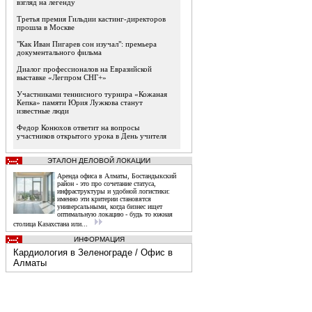
взгляд на легенду
Третья премия Гильдии кастинг-директоров
прошла в Москве
"Как Иван Пигарев сон изучал": премьера
документального фильма
Диалог профессионалов на Евразийской
выставке «Легпром СНГ+»
Участниками теннисного турнира «Кожаная
Кепка» памяти Юрия Лужкова станут
известные люди
Федор Конюхов ответит на вопросы
участников открытого урока в День учителя
ЭТАЛОН ДЕЛОВОЙ ЛОКАЦИИ
Аренда офиса в Алматы, Бостандыкский
район - это про сочетание статуса,
инфраструктуры и удобной логистики:
именно эти критерии становятся
универсальными, когда бизнес ищет
оптимальную локацию - будь то южная
столица Казахстана или...
ИНФОРМАЦИЯ
Кардиология в Зеленограде
/
Офис в
Алматы