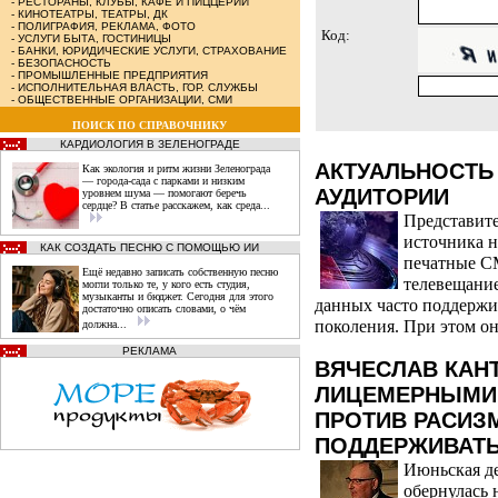
-
РЕСТОРАНЫ, КЛУБЫ, КАФЕ И ПИЦЦЕРИИ
-
КИНОТЕАТРЫ, ТЕАТРЫ, ДК
-
ПОЛИГРАФИЯ, РЕКЛАМА, ФОТО
Код:
-
УСЛУГИ БЫТА, ГОСТИНИЦЫ
-
БАНКИ, ЮРИДИЧЕСКИЕ УСЛУГИ, СТРАХОВАНИЕ
-
БЕЗОПАСНОСТЬ
-
ПРОМЫШЛЕННЫЕ ПРЕДПРИЯТИЯ
-
ИСПОЛНИТЕЛЬНАЯ ВЛАСТЬ, ГОР. СЛУЖБЫ
-
ОБЩЕСТВЕННЫЕ ОРГАНИЗАЦИИ, СМИ
ПОИСК ПО СПРАВОЧНИКУ
КАРДИОЛОГИЯ В ЗЕЛЕНОГРАДЕ
АКТУАЛЬНОСТЬ
Как экология и ритм жизни Зеленограда
— города‑сада с парками и низким
АУДИТОРИИ
уровнем шума — помогают беречь
сердце? В статье расскажем, как среда...
Представите
источника н
КАК СОЗДАТЬ ПЕСНЮ С ПОМОЩЬЮ ИИ
печатные СМ
Ещё недавно записать собственную песню
телевещани
могли только те, у кого есть студия,
музыканты и бюджет. Сегодня для этого
данных часто поддержи
достаточно описать словами, о чём
поколения. При этом он
должна...
РЕКЛАМА
ВЯЧЕСЛАВ КАН
ЛИЦЕМЕРНЫМИ
ПРОТИВ РАСИЗ
ПОДДЕРЖИВАТЬ
Июньская д
обернулась 