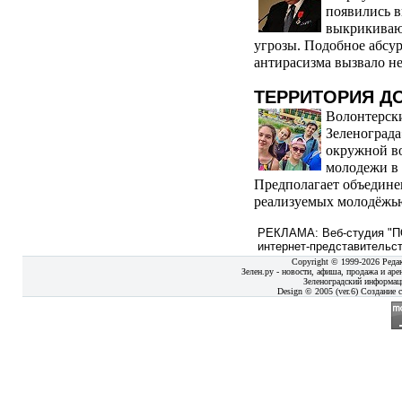
появились в
выкрикиваю
угрозы. Подобное абсу
антирасизма вызвало не
ТЕРРИТОРИЯ Д
Волонтерски
Зеленограда
окружной во
молодежи в в
Предполагает объедин
реализуемых молодёжью 
РЕКЛАМА: Веб-студия "ПО
интернет-представительст
Copyright © 1999-2026 Реда
Зелен.ру - новости, афиша, продажа и аре
Зеленоградский информац
Design © 2005 (ver.6) Создание с