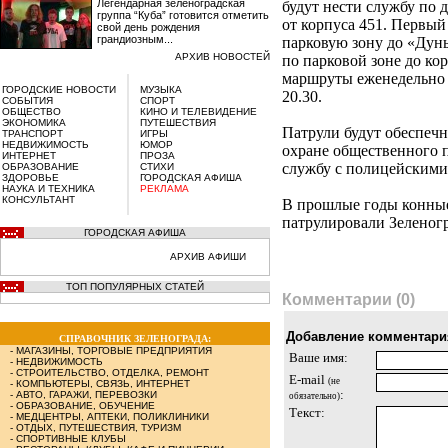
Легендарная зеленоградская
будут нести службу по
группа “Куба” готовится отметить
от корпуса 451. Первый 
свой день рождения
грандиозным...
парковую зону до «Дунь
АРХИВ НОВОСТЕЙ
по парковой зоне до ко
маршруты еженедельно п
ГОРОДСКИЕ НОВОСТИ
МУЗЫКА
20.30.
СОБЫТИЯ
СПОРТ
ОБЩЕСТВО
КИНО И ТЕЛЕВИДЕНИЕ
ЭКОНОМИКА
ПУТЕШЕСТВИЯ
Патрули будут обеспечн
ТРАНСПОРТ
ИГРЫ
НЕДВИЖИМОСТЬ
ЮМОР
охране общественного п
ИНТЕРНЕТ
ПРОЗА
службу с полицейскими
ОБРАЗОВАНИЕ
СТИХИ
ЗДОРОВЬЕ
ГОРОДСКАЯ АФИША
НАУКА И ТЕХНИКА
РЕКЛАМА
КОНСУЛЬТАНТ
В прошлые годы конные
патрулировали Зеленогр
ГОРОДСКАЯ АФИША
АРХИВ АФИШИ
ТОП ПОПУЛЯРНЫХ СТАТЕЙ
Комментарии (0)
Добавление комментари
СПРАВОЧНИК ЗЕЛЕНОГРАДА:
-
МАГАЗИНЫ, ТОРГОВЫЕ ПРЕДПРИЯТИЯ
Ваше имя:
-
НЕДВИЖИМОСТЬ
-
СТРОИТЕЛЬСТВО, ОТДЕЛКА, РЕМОНТ
E-mail
(не
-
КОМПЬЮТЕРЫ, СВЯЗЬ, ИНТЕРНЕТ
:
-
АВТО, ГАРАЖИ, ПЕРЕВОЗКИ
обязательно)
-
ОБРАЗОВАНИЕ, ОБУЧЕНИЕ
Текст:
-
МЕДЦЕНТРЫ, АПТЕКИ, ПОЛИКЛИНИКИ
-
ОТДЫХ, ПУТЕШЕСТВИЯ, ТУРИЗМ
-
СПОРТИВНЫЕ КЛУБЫ