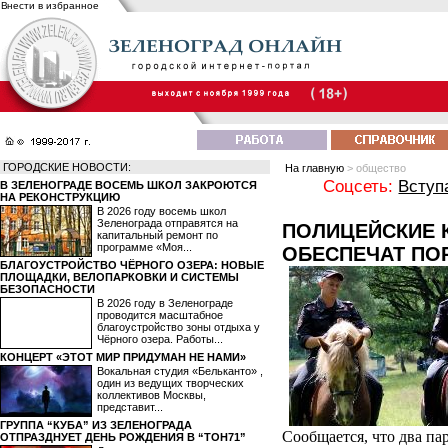
Внести в избранное
ГОРОДСКИЕ НОВОСТИ:
На главную
> общество
Соцсеть:
Вступ
В ЗЕЛЕНОГРАДЕ ВОСЕМЬ ШКОЛ ЗАКРОЮТСЯ
НА РЕКОНСТРУКЦИЮ
В 2026 году восемь школ
Зеленограда отправятся на
ПОЛИЦЕЙСКИЕ 
капитальный ремонт по
программе «Моя...
ОБЕСПЕЧАТ ПО
БЛАГОУСТРОЙСТВО ЧЁРНОГО ОЗЕРА: НОВЫЕ
ПЛОЩАДКИ, ВЕЛОПАРКОВКИ И СИСТЕМЫ
БЕЗОПАСНОСТИ
В 2026 году в Зеленограде
проводится масштабное
благоустройство зоны отдыха у
Чёрного озера. Работы...
КОНЦЕРТ «ЭТОТ МИР ПРИДУМАН НЕ НАМИ»
Вокальная студия «Бельканто» ,
один из ведущих творческих
коллективов Москвы,
представит...
ГРУППА “КУБА” ИЗ ЗЕЛЕНОГРАДА
Сообщается, что два п
ОТПРАЗДНУЕТ ДЕНЬ РОЖДЕНИЯ В “ТОН71”