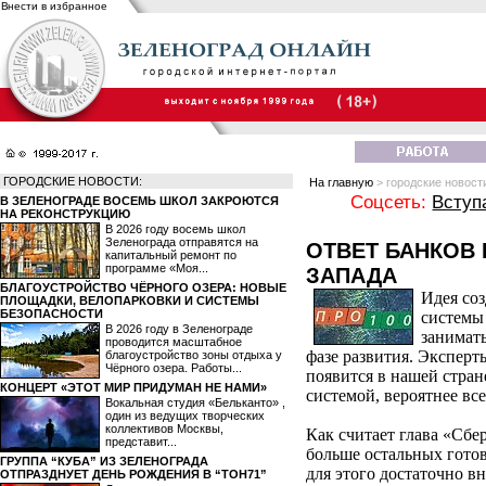
Внести в избранное
ГОРОДСКИЕ НОВОСТИ:
На главную
> городские новост
Соцсеть:
Вступ
В ЗЕЛЕНОГРАДЕ ВОСЕМЬ ШКОЛ ЗАКРОЮТСЯ
НА РЕКОНСТРУКЦИЮ
В 2026 году восемь школ
Зеленограда отправятся на
ОТВЕТ БАНКОВ
капитальный ремонт по
программе «Моя...
ЗАПАДА
БЛАГОУСТРОЙСТВО ЧЁРНОГО ОЗЕРА: НОВЫЕ
Идея со
ПЛОЩАДКИ, ВЕЛОПАРКОВКИ И СИСТЕМЫ
БЕЗОПАСНОСТИ
системы 
В 2026 году в Зеленограде
занимать
проводится масштабное
фазе развития. Эксперт
благоустройство зоны отдыха у
Чёрного озера. Работы...
появится в нашей стране
КОНЦЕРТ «ЭТОТ МИР ПРИДУМАН НЕ НАМИ»
системой, вероятнее вс
Вокальная студия «Бельканто» ,
один из ведущих творческих
коллективов Москвы,
Как считает глава «Сбе
представит...
больше остальных готов
ГРУППА “КУБА” ИЗ ЗЕЛЕНОГРАДА
для этого достаточно в
ОТПРАЗДНУЕТ ДЕНЬ РОЖДЕНИЯ В “ТОН71”