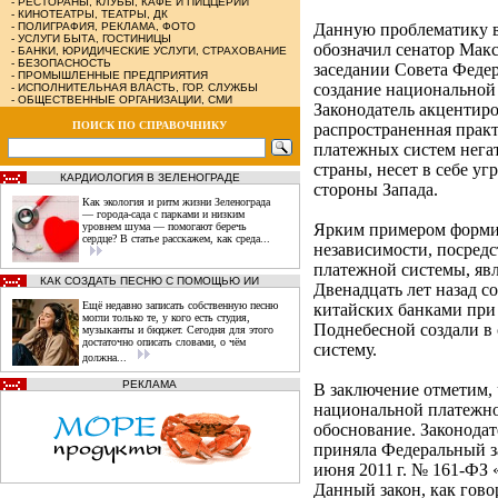
-
РЕСТОРАНЫ, КЛУБЫ, КАФЕ И ПИЦЦЕРИИ
-
КИНОТЕАТРЫ, ТЕАТРЫ, ДК
-
ПОЛИГРАФИЯ, РЕКЛАМА, ФОТО
Данную проблематику в
-
УСЛУГИ БЫТА, ГОСТИНИЦЫ
обозначил сенатор Мак
-
БАНКИ, ЮРИДИЧЕСКИЕ УСЛУГИ, СТРАХОВАНИЕ
-
БЕЗОПАСНОСТЬ
заседании Совета Феде
-
ПРОМЫШЛЕННЫЕ ПРЕДПРИЯТИЯ
создание национальной
-
ИСПОЛНИТЕЛЬНАЯ ВЛАСТЬ, ГОР. СЛУЖБЫ
-
ОБЩЕСТВЕННЫЕ ОРГАНИЗАЦИИ, СМИ
Законодатель акцентиро
ПОИСК ПО СПРАВОЧНИКУ
распространенная прак
платежных систем негат
страны, несет в себе у
КАРДИОЛОГИЯ В ЗЕЛЕНОГРАДЕ
стороны Запада.
Как экология и ритм жизни Зеленограда
— города‑сада с парками и низким
уровнем шума — помогают беречь
Ярким примером форми
сердце? В статье расскажем, как среда...
независимости, посредс
платежной системы, яв
КАК СОЗДАТЬ ПЕСНЮ С ПОМОЩЬЮ ИИ
Двенадцать лет назад с
Ещё недавно записать собственную песню
китайских банками при
могли только те, у кого есть студия,
Поднебесной создали 
музыканты и бюджет. Сегодня для этого
достаточно описать словами, о чём
систему.
должна...
РЕКЛАМА
В заключение отметим, 
национальной платежно
обоснование. Законодат
приняла Федеральный з
июня 2011 г. № 161-ФЗ
Данный закон, как гово