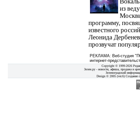
Вокаль
из вед
Москвы
программу, посв
известного россий
Леонида Дербенев
прозвучат популяр
РЕКЛАМА: Веб-студия "ПО
интернет-представительст
Copyright © 1999-2026 Реда
Зелен.ру - новости, афиша, продажа и аре
Зеленоградский информац
Design © 2005 (ver.6) Создание с