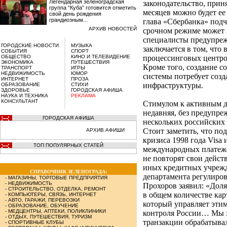
Легендарная зеленоградская
законодательство, прин
группа “Куба” готовится отметить
месяцев можно будет ее
свой день рождения
грандиозным...
глава «Сбербанка» подч
АРХИВ НОВОСТЕЙ
срочном режиме может з
специалисты предупреж
ГОРОДСКИЕ НОВОСТИ
МУЗЫКА
заключается в том, что 
СОБЫТИЯ
СПОРТ
ОБЩЕСТВО
КИНО И ТЕЛЕВИДЕНИЕ
процессинговых центро
ЭКОНОМИКА
ПУТЕШЕСТВИЯ
Кроме того, создание 
ТРАНСПОРТ
ИГРЫ
НЕДВИЖИМОСТЬ
ЮМОР
системы потребует соз
ИНТЕРНЕТ
ПРОЗА
инфраструктуры.
ОБРАЗОВАНИЕ
СТИХИ
ЗДОРОВЬЕ
ГОРОДСКАЯ АФИША
НАУКА И ТЕХНИКА
РЕКЛАМА
КОНСУЛЬТАНТ
Стимулом к активным д
недавняя, без предупре
ГОРОДСКАЯ АФИША
нескольких российских б
Стоит заметить, что по
АРХИВ АФИШИ
кризиса 1998 года Visa
ТОП ПОПУЛЯРНЫХ СТАТЕЙ
международных платеже
не повторят свои дейст
иных кредитных учрежд
СПРАВОЧНИК ЗЕЛЕНОГРАДА:
департамента регулиро
-
МАГАЗИНЫ, ТОРГОВЫЕ ПРЕДПРИЯТИЯ
-
НЕДВИЖИМОСТЬ
Прохоров заявил: «Доля
-
СТРОИТЕЛЬСТВО, ОТДЕЛКА, РЕМОНТ
в общем количестве кар
-
КОМПЬЮТЕРЫ, СВЯЗЬ, ИНТЕРНЕТ
-
АВТО, ГАРАЖИ, ПЕРЕВОЗКИ
который управляет этим
-
ОБРАЗОВАНИЕ, ОБУЧЕНИЕ
-
МЕДЦЕНТРЫ, АПТЕКИ, ПОЛИКЛИНИКИ
контроля России… Мы х
-
ОТДЫХ, ПУТЕШЕСТВИЯ, ТУРИЗМ
транзакции обрабатыва
-
СПОРТИВНЫЕ КЛУБЫ