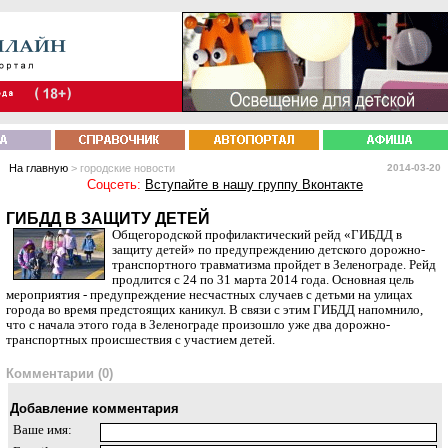
На главную
> городские новости
2014-03-20
Соцсеть:
Вступайте в нашу группу Вконтакте
ГИБДД В ЗАЩИТУ ДЕТЕЙ
Общегородской профилактический рейд «ГИБДД в
защиту детей» по предупреждению детского дорожно-
транспортного травматизма пройдет в Зеленограде. Рейд
продлится с 24 по 31 марта 2014 года. Основная цель
мероприятия - предупреждение несчастных случаев с детьми на улицах
города во время предстоящих каникул. В связи с этим ГИБДД напомнило,
что с начала этого года в Зеленограде произошло уже два дорожно-
транспортных происшествия с участием детей.
Комментарии (0)
Добавление комментария
Ваше имя: