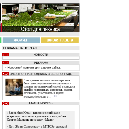
РЕКЛАМА НА ПОРТАЛЕ:
НОВОСТИ
РЕКЛАМА
▪
Новостной
контент
для вашего сайта.
ЭЛЕКТРОННАЯ ПОДПИСЬ В ЗЕЛЕНОГРАДЕ
Электронная подпись давно перестала
быть узкоспециальным инструментом -
сегодня это привычный способ вести дела
онлайн: подписывать договоры, сдавать
отчётность, участвовать в торгах,
взаимодействовать с...
АФИША МОСКВЫ
«Здесь был Юра»: как рокерский хаос
встречает человеческую нежность - дебют
Сергея Малкина покоряет «Маяк»
«Дон Жуан Суперстар» в МТЮЗе: дерзкий