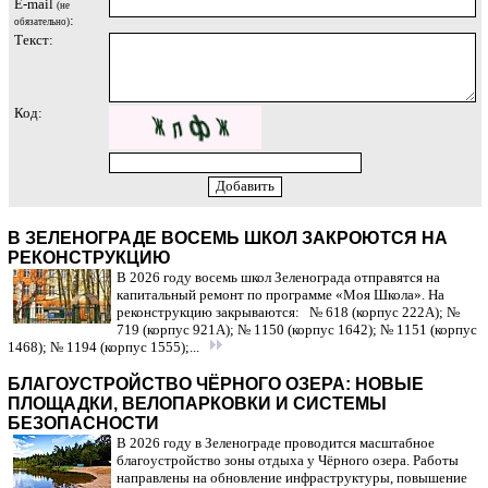
E-mail
(не
:
обязательно)
Текст:
Код:
В ЗЕЛЕНОГРАДЕ ВОСЕМЬ ШКОЛ ЗАКРОЮТСЯ НА
РЕКОНСТРУКЦИЮ
В 2026 году восемь школ Зеленограда отправятся на
капитальный ремонт по программе «Моя Школа». На
реконструкцию закрываются: № 618 (корпус 222А); №
719 (корпус 921А); № 1150 (корпус 1642); № 1151 (корпус
1468); № 1194 (корпус 1555);...
БЛАГОУСТРОЙСТВО ЧЁРНОГО ОЗЕРА: НОВЫЕ
ПЛОЩАДКИ, ВЕЛОПАРКОВКИ И СИСТЕМЫ
БЕЗОПАСНОСТИ
В 2026 году в Зеленограде проводится масштабное
благоустройство зоны отдыха у Чёрного озера. Работы
направлены на обновление инфраструктуры, повышение