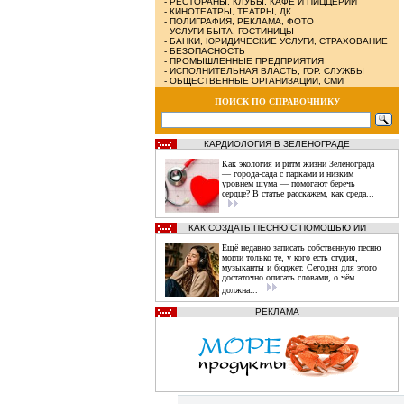
-
РЕСТОРАНЫ, КЛУБЫ, КАФЕ И ПИЦЦЕРИИ
-
КИНОТЕАТРЫ, ТЕАТРЫ, ДК
-
ПОЛИГРАФИЯ, РЕКЛАМА, ФОТО
-
УСЛУГИ БЫТА, ГОСТИНИЦЫ
-
БАНКИ, ЮРИДИЧЕСКИЕ УСЛУГИ, СТРАХОВАНИЕ
-
БЕЗОПАСНОСТЬ
-
ПРОМЫШЛЕННЫЕ ПРЕДПРИЯТИЯ
-
ИСПОЛНИТЕЛЬНАЯ ВЛАСТЬ, ГОР. СЛУЖБЫ
-
ОБЩЕСТВЕННЫЕ ОРГАНИЗАЦИИ, СМИ
ПОИСК ПО СПРАВОЧНИКУ
КАРДИОЛОГИЯ В ЗЕЛЕНОГРАДЕ
Как экология и ритм жизни Зеленограда
— города‑сада с парками и низким
уровнем шума — помогают беречь
сердце? В статье расскажем, как среда...
КАК СОЗДАТЬ ПЕСНЮ С ПОМОЩЬЮ ИИ
Ещё недавно записать собственную песню
могли только те, у кого есть студия,
музыканты и бюджет. Сегодня для этого
достаточно описать словами, о чём
должна...
РЕКЛАМА