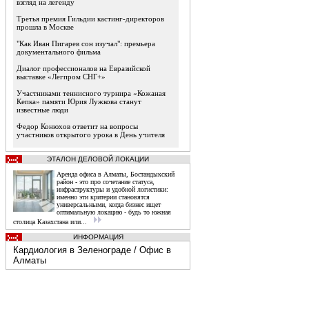
взгляд на легенду
Третья премия Гильдии кастинг-директоров
прошла в Москве
"Как Иван Пигарев сон изучал": премьера
документального фильма
Диалог профессионалов на Евразийской
выставке «Легпром СНГ+»
Участниками теннисного турнира «Кожаная
Кепка» памяти Юрия Лужкова станут
известные люди
Федор Конюхов ответит на вопросы
участников открытого урока в День учителя
ЭТАЛОН ДЕЛОВОЙ ЛОКАЦИИ
Аренда офиса в Алматы, Бостандыкский
район - это про сочетание статуса,
инфраструктуры и удобной логистики:
именно эти критерии становятся
универсальными, когда бизнес ищет
оптимальную локацию - будь то южная
столица Казахстана или...
ИНФОРМАЦИЯ
Кардиология в Зеленограде
/
Офис в
Алматы