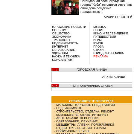
Легендарная зеленоградская
группа “Куба” готовится отметить
свой день рождения
грандиозным...
АРХИВ НОВОСТЕЙ
ГОРОДСКИЕ НОВОСТИ
МУЗЫКА
СОБЫТИЯ
СПОРТ
ОБЩЕСТВО
КИНО И ТЕЛЕВИДЕНИЕ
ЭКОНОМИКА
ПУТЕШЕСТВИЯ
ТРАНСПОРТ
ИГРЫ
НЕДВИЖИМОСТЬ
ЮМОР
ИНТЕРНЕТ
ПРОЗА
ОБРАЗОВАНИЕ
СТИХИ
ЗДОРОВЬЕ
ГОРОДСКАЯ АФИША
НАУКА И ТЕХНИКА
РЕКЛАМА
КОНСУЛЬТАНТ
ГОРОДСКАЯ АФИША
АРХИВ АФИШИ
ТОП ПОПУЛЯРНЫХ СТАТЕЙ
СПРАВОЧНИК ЗЕЛЕНОГРАДА:
-
МАГАЗИНЫ, ТОРГОВЫЕ ПРЕДПРИЯТИЯ
-
НЕДВИЖИМОСТЬ
-
СТРОИТЕЛЬСТВО, ОТДЕЛКА, РЕМОНТ
-
КОМПЬЮТЕРЫ, СВЯЗЬ, ИНТЕРНЕТ
-
АВТО, ГАРАЖИ, ПЕРЕВОЗКИ
-
ОБРАЗОВАНИЕ, ОБУЧЕНИЕ
-
МЕДЦЕНТРЫ, АПТЕКИ, ПОЛИКЛИНИКИ
-
ОТДЫХ, ПУТЕШЕСТВИЯ, ТУРИЗМ
-
СПОРТИВНЫЕ КЛУБЫ