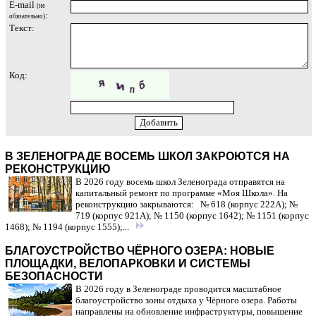
E-mail
(не
:
обязательно)
Текст:
Код:
В ЗЕЛЕНОГРАДЕ ВОСЕМЬ ШКОЛ ЗАКРОЮТСЯ НА
РЕКОНСТРУКЦИЮ
В 2026 году восемь школ Зеленограда отправятся на
капитальный ремонт по программе «Моя Школа». На
реконструкцию закрываются: № 618 (корпус 222А); №
719 (корпус 921А); № 1150 (корпус 1642); № 1151 (корпус
1468); № 1194 (корпус 1555);...
БЛАГОУСТРОЙСТВО ЧЁРНОГО ОЗЕРА: НОВЫЕ
ПЛОЩАДКИ, ВЕЛОПАРКОВКИ И СИСТЕМЫ
БЕЗОПАСНОСТИ
В 2026 году в Зеленограде проводится масштабное
благоустройство зоны отдыха у Чёрного озера. Работы
направлены на обновление инфраструктуры, повышение