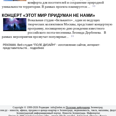
комфорта для посетителей и сохранение природной
уникальности территории. В рамках проекта планируется:...
КОНЦЕРТ «ЭТОТ МИР ПРИДУМАН НЕ НАМИ»
Вокальная студия «Бельканто» , один из ведущих
творческих коллективов Москвы, представит концертную
программу, посвященную дню рождения известного
российского поэта-песенника Леонида Дербенева. В
рамках мероприятия прозвучат популярные...
РЕКЛАМА: Веб-студия "ПОЛЕ ДИЗАЙН" - изготовление сайтов, интернет-
представительств...
подробнее
Copyright © 1999-2026 Редакция:
info@zelen.ru
Полезная информация
Зеленоград
.
елен.ру - новости, афиша, продажа и аренда квартир в Зеленограде, недвижимость, такси, магазины,
фору
Зеленоградский информационный портал. Новости Зеленограда. Инфопортал
Design © 2005 (ver.6) Создание сайта -
студия "ПоЛе дизайн"
. Zelenograd, Moscow, Russia.