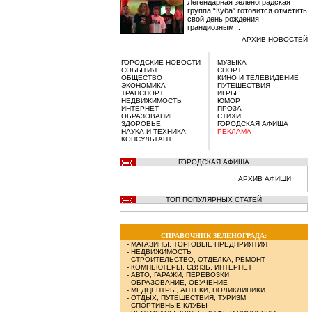
Легендарная зеленоградская
группа “Куба” готовится отметить
свой день рождения
грандиозным...
АРХИВ НОВОСТЕЙ
ГОРОДСКИЕ НОВОСТИ
МУЗЫКА
СОБЫТИЯ
СПОРТ
ОБЩЕСТВО
КИНО И ТЕЛЕВИДЕНИЕ
ЭКОНОМИКА
ПУТЕШЕСТВИЯ
ТРАНСПОРТ
ИГРЫ
НЕДВИЖИМОСТЬ
ЮМОР
ИНТЕРНЕТ
ПРОЗА
ОБРАЗОВАНИЕ
СТИХИ
ЗДОРОВЬЕ
ГОРОДСКАЯ АФИША
НАУКА И ТЕХНИКА
РЕКЛАМА
КОНСУЛЬТАНТ
ГОРОДСКАЯ АФИША
АРХИВ АФИШИ
ТОП ПОПУЛЯРНЫХ СТАТЕЙ
СПРАВОЧНИК ЗЕЛЕНОГРАДА:
-
МАГАЗИНЫ, ТОРГОВЫЕ ПРЕДПРИЯТИЯ
-
НЕДВИЖИМОСТЬ
-
СТРОИТЕЛЬСТВО, ОТДЕЛКА, РЕМОНТ
-
КОМПЬЮТЕРЫ, СВЯЗЬ, ИНТЕРНЕТ
-
АВТО, ГАРАЖИ, ПЕРЕВОЗКИ
-
ОБРАЗОВАНИЕ, ОБУЧЕНИЕ
-
МЕДЦЕНТРЫ, АПТЕКИ, ПОЛИКЛИНИКИ
-
ОТДЫХ, ПУТЕШЕСТВИЯ, ТУРИЗМ
-
СПОРТИВНЫЕ КЛУБЫ