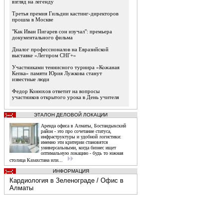
взгляд на легенду
Третья премия Гильдии кастинг-директоров
прошла в Москве
"Как Иван Пигарев сон изучал": премьера
документального фильма
Диалог профессионалов на Евразийской
выставке «Легпром СНГ+»
Участниками теннисного турнира «Кожаная
Кепка» памяти Юрия Лужкова станут
известные люди
Федор Конюхов ответит на вопросы
участников открытого урока в День учителя
ЭТАЛОН ДЕЛОВОЙ ЛОКАЦИИ
Аренда офиса в Алматы, Бостандыкский
район - это про сочетание статуса,
инфраструктуры и удобной логистики:
именно эти критерии становятся
универсальными, когда бизнес ищет
оптимальную локацию - будь то южная
столица Казахстана или...
ИНФОРМАЦИЯ
Кардиология в Зеленограде
/
Офис в
Алматы