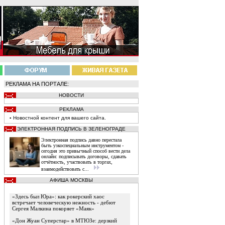
РЕКЛАМА НА ПОРТАЛЕ:
НОВОСТИ
РЕКЛАМА
▪
Новостной
контент
для вашего сайта.
ЭЛЕКТРОННАЯ ПОДПИСЬ В ЗЕЛЕНОГРАДЕ
Электронная подпись давно перестала
быть узкоспециальным инструментом -
сегодня это привычный способ вести дела
онлайн: подписывать договоры, сдавать
отчётность, участвовать в торгах,
взаимодействовать с...
АФИША МОСКВЫ
«Здесь был Юра»: как рокерский хаос
встречает человеческую нежность - дебют
Сергея Малкина покоряет «Маяк»
«Дон Жуан Суперстар» в МТЮЗе: дерзкий