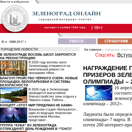
Внести в избранное
ГОРОДСКИЕ НОВОСТИ:
На главную
> городские новост
Соцсеть:
Вступ
В ЗЕЛЕНОГРАДЕ ВОСЕМЬ ШКОЛ ЗАКРОЮТСЯ
НА РЕКОНСТРУКЦИЮ
В 2026 году восемь школ
Зеленограда отправятся на
НАГРАЖДЕНИЕ 
капитальный ремонт по
программе «Моя...
ПРИЗЕРОВ ЗЕЛ
БЛАГОУСТРОЙСТВО ЧЁРНОГО ОЗЕРА: НОВЫЕ
ОЛИМПИАДЫ – 2
ПЛОЩАДКИ, ВЕЛОПАРКОВКИ И СИСТЕМЫ
БЕЗОПАСНОСТИ
16 апрел
В 2026 году в Зеленограде
состоит
проводится масштабное
благоустройство зоны отдыха у
зеленог
Чёрного озера. Работы...
олимпиада – 2012».
КОНЦЕРТ «ЭТОТ МИР ПРИДУМАН НЕ НАМИ»
Вокальная студия «Бельканто» ,
один из ведущих творческих
Лауреаты были определ
коллективов Москвы,
олимпиады» 7 марта. В 
представит...
почти 200 интернет-про
ГРУППА “КУБА” ИЗ ЗЕЛЕНОГРАДА
ОТПРАЗДНУЕТ ДЕНЬ РОЖДЕНИЯ В “ТОН71”