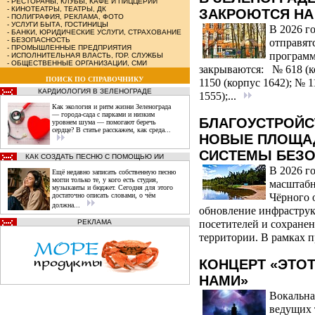
-
РЕСТОРАНЫ, КЛУБЫ, КАФЕ И ПИЦЦЕРИИ
-
КИНОТЕАТРЫ, ТЕАТРЫ, ДК
ЗАКРОЮТСЯ НА
-
ПОЛИГРАФИЯ, РЕКЛАМА, ФОТО
-
УСЛУГИ БЫТА, ГОСТИНИЦЫ
В 2026 г
-
БАНКИ, ЮРИДИЧЕСКИЕ УСЛУГИ, СТРАХОВАНИЕ
-
БЕЗОПАСНОСТЬ
отправят
-
ПРОМЫШЛЕННЫЕ ПРЕДПРИЯТИЯ
программ
-
ИСПОЛНИТЕЛЬНАЯ ВЛАСТЬ, ГОР. СЛУЖБЫ
-
ОБЩЕСТВЕННЫЕ ОРГАНИЗАЦИИ, СМИ
закрываются: № 618 (к
ПОИСК ПО СПРАВОЧНИКУ
1150 (корпус 1642); № 1
КАРДИОЛОГИЯ В ЗЕЛЕНОГРАДЕ
1555);...
Как экология и ритм жизни Зеленограда
— города‑сада с парками и низким
БЛАГОУСТРОЙС
уровнем шума — помогают беречь
сердце? В статье расскажем, как среда...
НОВЫЕ ПЛОЩАД
СИСТЕМЫ БЕЗ
КАК СОЗДАТЬ ПЕСНЮ С ПОМОЩЬЮ ИИ
В 2026 г
Ещё недавно записать собственную песню
могли только те, у кого есть студия,
масштабн
музыканты и бюджет. Сегодня для этого
достаточно описать словами, о чём
Чёрного 
должна...
обновление инфраструк
РЕКЛАМА
посетителей и сохране
территории. В рамках п
КОНЦЕРТ «ЭТОТ
НАМИ»
Вокальна
ведущих 