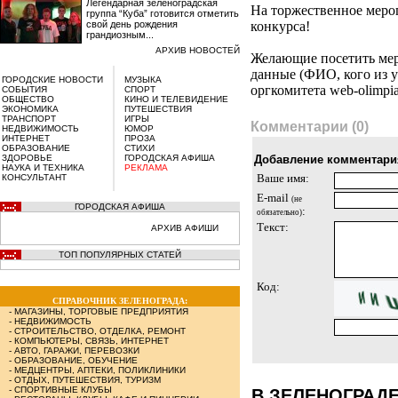
Легендарная зеленоградская
На торжественное меро
группа “Куба” готовится отметить
свой день рождения
конкурса!
грандиозным...
АРХИВ НОВОСТЕЙ
Желающие посетить мер
данные (ФИО, кого из у
ГОРОДСКИЕ НОВОСТИ
МУЗЫКА
оргкомитета web-olimpi
СОБЫТИЯ
СПОРТ
ОБЩЕСТВО
КИНО И ТЕЛЕВИДЕНИЕ
ЭКОНОМИКА
ПУТЕШЕСТВИЯ
ТРАНСПОРТ
ИГРЫ
Комментарии (0)
НЕДВИЖИМОСТЬ
ЮМОР
ИНТЕРНЕТ
ПРОЗА
ОБРАЗОВАНИЕ
СТИХИ
ЗДОРОВЬЕ
ГОРОДСКАЯ АФИША
Добавление комментари
НАУКА И ТЕХНИКА
РЕКЛАМА
КОНСУЛЬТАНТ
Ваше имя:
E-mail
(не
ГОРОДСКАЯ АФИША
:
обязательно)
Текст:
АРХИВ АФИШИ
ТОП ПОПУЛЯРНЫХ СТАТЕЙ
Код:
СПРАВОЧНИК ЗЕЛЕНОГРАДА:
-
МАГАЗИНЫ, ТОРГОВЫЕ ПРЕДПРИЯТИЯ
-
НЕДВИЖИМОСТЬ
-
СТРОИТЕЛЬСТВО, ОТДЕЛКА, РЕМОНТ
-
КОМПЬЮТЕРЫ, СВЯЗЬ, ИНТЕРНЕТ
-
АВТО, ГАРАЖИ, ПЕРЕВОЗКИ
-
ОБРАЗОВАНИЕ, ОБУЧЕНИЕ
-
МЕДЦЕНТРЫ, АПТЕКИ, ПОЛИКЛИНИКИ
-
ОТДЫХ, ПУТЕШЕСТВИЯ, ТУРИЗМ
-
СПОРТИВНЫЕ КЛУБЫ
В ЗЕЛЕНОГРАД