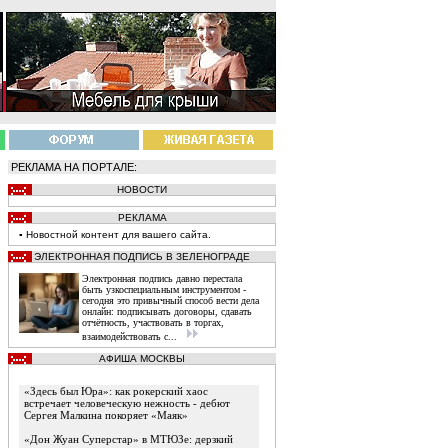
РЕКЛАМА НА ПОРТАЛЕ:
НОВОСТИ
РЕКЛАМА
▪
Новостной
контент
для вашего сайта.
ЭЛЕКТРОННАЯ ПОДПИСЬ В ЗЕЛЕНОГРАДЕ
Электронная подпись давно перестала
быть узкоспециальным инструментом -
сегодня это привычный способ вести дела
онлайн: подписывать договоры, сдавать
отчётность, участвовать в торгах,
взаимодействовать с...
АФИША МОСКВЫ
«Здесь был Юра»: как рокерский хаос
встречает человеческую нежность - дебют
Сергея Малкина покоряет «Маяк»
«Дон Жуан Суперстар» в МТЮЗе: дерзкий