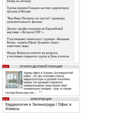
взгляд на легенду
Третья премия Гильдии кастинг-директоров
прошла в Москве
"Как Иван Пигарев сон изучал": премьера
документального фильма
Диалог профессионалов на Евразийской
выставке «Легпром СНГ+»
Участниками теннисного турнира «Кожаная
Кепка» памяти Юрия Лужкова станут
известные люди
Федор Конюхов ответит на вопросы
участников открытого урока в День учителя
ЭТАЛОН ДЕЛОВОЙ ЛОКАЦИИ
Аренда офиса в Алматы, Бостандыкский
район - это про сочетание статуса,
инфраструктуры и удобной логистики:
именно эти критерии становятся
универсальными, когда бизнес ищет
оптимальную локацию - будь то южная
столица Казахстана или...
ИНФОРМАЦИЯ
Кардиология в Зеленограде
/
Офис в
Алматы