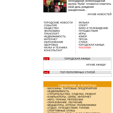
Легендарная зеленоградская
группа “Куба” готовится отметить
свой день рождения
грандиозным...
АРХИВ НОВОСТЕЙ
ГОРОДСКИЕ НОВОСТИ
МУЗЫКА
СОБЫТИЯ
СПОРТ
ОБЩЕСТВО
КИНО И ТЕЛЕВИДЕНИЕ
ЭКОНОМИКА
ПУТЕШЕСТВИЯ
ТРАНСПОРТ
ИГРЫ
НЕДВИЖИМОСТЬ
ЮМОР
ИНТЕРНЕТ
ПРОЗА
ОБРАЗОВАНИЕ
СТИХИ
ЗДОРОВЬЕ
ГОРОДСКАЯ АФИША
НАУКА И ТЕХНИКА
РЕКЛАМА
КОНСУЛЬТАНТ
ГОРОДСКАЯ АФИША
АРХИВ АФИШИ
ТОП ПОПУЛЯРНЫХ СТАТЕЙ
СПРАВОЧНИК ЗЕЛЕНОГРАДА:
-
МАГАЗИНЫ, ТОРГОВЫЕ ПРЕДПРИЯТИЯ
-
НЕДВИЖИМОСТЬ
-
СТРОИТЕЛЬСТВО, ОТДЕЛКА, РЕМОНТ
-
КОМПЬЮТЕРЫ, СВЯЗЬ, ИНТЕРНЕТ
-
АВТО, ГАРАЖИ, ПЕРЕВОЗКИ
-
ОБРАЗОВАНИЕ, ОБУЧЕНИЕ
-
МЕДЦЕНТРЫ, АПТЕКИ, ПОЛИКЛИНИКИ
-
ОТДЫХ, ПУТЕШЕСТВИЯ, ТУРИЗМ
-
СПОРТИВНЫЕ КЛУБЫ