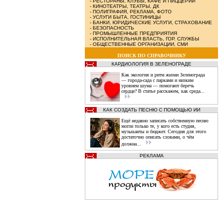
-
РЕСТОРАНЫ, КЛУБЫ, КАФЕ И ПИЦЦЕРИИ
-
КИНОТЕАТРЫ, ТЕАТРЫ, ДК
-
ПОЛИГРАФИЯ, РЕКЛАМА, ФОТО
-
УСЛУГИ БЫТА, ГОСТИНИЦЫ
-
БАНКИ, ЮРИДИЧЕСКИЕ УСЛУГИ, СТРАХОВАНИЕ
-
БЕЗОПАСНОСТЬ
-
ПРОМЫШЛЕННЫЕ ПРЕДПРИЯТИЯ
-
ИСПОЛНИТЕЛЬНАЯ ВЛАСТЬ, ГОР. СЛУЖБЫ
-
ОБЩЕСТВЕННЫЕ ОРГАНИЗАЦИИ, СМИ
ПОИСК ПО СПРАВОЧНИКУ
КАРДИОЛОГИЯ В ЗЕЛЕНОГРАДЕ
Как экология и ритм жизни Зеленограда
— города‑сада с парками и низким
уровнем шума — помогают беречь
сердце? В статье расскажем, как среда...
КАК СОЗДАТЬ ПЕСНЮ С ПОМОЩЬЮ ИИ
Ещё недавно записать собственную песню
могли только те, у кого есть студия,
музыканты и бюджет. Сегодня для этого
достаточно описать словами, о чём
должна...
РЕКЛАМА