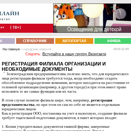
На главную
> городские новости
2010-11-09
Соцсеть:
Вступайте в нашу группу Вконтакте
РЕГИСТРАЦИЯ ФИЛИАЛА ОРГАНИЗАЦИИ И
НЕОБХОДИМЫЕ ДОКУМЕНТЫ
Зеленоградским предпринимателям, полезно знать, что для юридического
лица регистрация филиала требуется тогда, когда необходимо создать
обособленное подразделение компании, которое находится на расстоянии от
головной организации (например, в другом городе) и при этом имеет право
исполнять те же самые функции или их часть.
В этом случае понятие филиала шире, чем, например,
регистрация
представительства
, но при этом он сам по себе не является отдельным
юридическим лицом.
Как и
регистрация ООО, постановка на учет в налоговую
, создание филиала
требует тщательной подготовки документов, в пакет которых входят:
1. Копии учредительных документов главной фирмы, заверенные