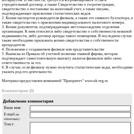
нотариусом. В частности, требуется ксерокопировать Устав и
учредительный договор, а также Свидетельство о госрегистрации,
свидетельство о постановке на налоговый учет, а также письмо,
подтверждающее присвоение статистических кодов.
2. Копии паспортов руководителя филиала, а также его главного бухгалтера, а
также свидетельство о присвоении индивидуального налогового номера.
3. Копии документов, подтверждающих местонахождение отделения
организации. К ним относятся либо свидетельство о собственности нежилой
недвижимости, либо договор аренды такого помещения. В последнем случае
также необходимо приложить копию свидетельства о собственности
арендодателя.
4. Положения о создаваемом филиале или представительстве
5. Выписка из Приказа об учетной политике главной фирмы, которая
подтверждает самостоятельную выплату налогов филиалом либо свою
ответственность за это.
6. В случае, если филиалу нужно получить статистические коды, необходимо
указать род его деятельности.
Материал предоставлен компанией "Приоритет" www.uk-reg.ru
Комментарии (0)
Добавление комментария
Ваше имя:
E-mail
(не
:
обязательно)
Текст: