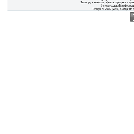
Зелен.ру - новости, афиша, продажа и аре
Зеленоградский информац
Design © 2005 (ver.6) Создание с