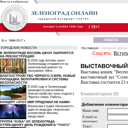
Внести в избранное
ГОРОДСКИЕ НОВОСТИ:
На главную
> городская афиша
Соцсеть:
Вступ
В ЗЕЛЕНОГРАДЕ ВОСЕМЬ ШКОЛ ЗАКРОЮТСЯ
НА РЕКОНСТРУКЦИЮ
В 2026 году восемь школ
Зеленограда отправятся на
ВЫСТАВОЧНЫЙ 
капитальный ремонт по
программе «Моя...
Выставка кошек "Весен
БЛАГОУСТРОЙСТВО ЧЁРНОГО ОЗЕРА: НОВЫЕ
выставочный зал "Солнце
ПЛОЩАДКИ, ВЕЛОПАРКОВКИ И СИСТЕМЫ
Выставка состоится 23 
БЕЗОПАСНОСТИ
В 2026 году в Зеленограде
проводится масштабное
Комментарии (0)
благоустройство зоны отдыха у
Чёрного озера. Работы...
КОНЦЕРТ «ЭТОТ МИР ПРИДУМАН НЕ НАМИ»
Добавление комментари
Вокальная студия «Бельканто» ,
один из ведущих творческих
Ваше имя:
коллективов Москвы,
представит...
E-mail
(не
:
ГРУППА “КУБА” ИЗ ЗЕЛЕНОГРАДА
обязательно)
ОТПРАЗДНУЕТ ДЕНЬ РОЖДЕНИЯ В “ТОН71”
Текст: