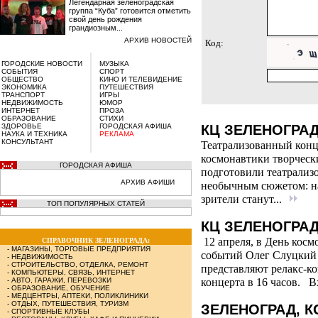
Легендарная зеленоградская
группа “Куба” готовится отметить
свой день рождения
грандиозным...
АРХИВ НОВОСТЕЙ
Код:
ГОРОДСКИЕ НОВОСТИ
МУЗЫКА
СОБЫТИЯ
СПОРТ
ОБЩЕСТВО
КИНО И ТЕЛЕВИДЕНИЕ
ЭКОНОМИКА
ПУТЕШЕСТВИЯ
ТРАНСПОРТ
ИГРЫ
НЕДВИЖИМОСТЬ
ЮМОР
ИНТЕРНЕТ
ПРОЗА
ОБРАЗОВАНИЕ
СТИХИ
ЗДОРОВЬЕ
ГОРОДСКАЯ АФИША
КЦ ЗЕЛЕНОГРАД.
НАУКА И ТЕХНИКА
РЕКЛАМА
КОНСУЛЬТАНТ
Театрализованный конце
космонавтики творческ
ГОРОДСКАЯ АФИША
подготовили театрализ
АРХИВ АФИШИ
необычным сюжетом: на
зрители станут...
ТОП ПОПУЛЯРНЫХ СТАТЕЙ
КЦ ЗЕЛЕНОГРАД.
12 апреля, в День косм
СПРАВОЧНИК ЗЕЛЕНОГРАДА:
-
МАГАЗИНЫ, ТОРГОВЫЕ ПРЕДПРИЯТИЯ
событий Олег Слуцкий 
-
НЕДВИЖИМОСТЬ
-
СТРОИТЕЛЬСТВО, ОТДЕЛКА, РЕМОНТ
представляют релакс-к
-
КОМПЬЮТЕРЫ, СВЯЗЬ, ИНТЕРНЕТ
-
АВТО, ГАРАЖИ, ПЕРЕВОЗКИ
концерта в 16 часов. 
-
ОБРАЗОВАНИЕ, ОБУЧЕНИЕ
-
МЕДЦЕНТРЫ, АПТЕКИ, ПОЛИКЛИНИКИ
-
ОТДЫХ, ПУТЕШЕСТВИЯ, ТУРИЗМ
ЗЕЛЕНОГРАД, К
-
СПОРТИВНЫЕ КЛУБЫ