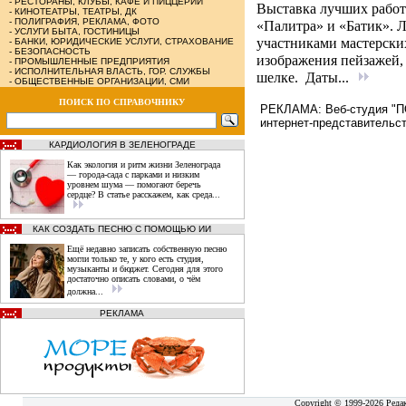
-
РЕСТОРАНЫ, КЛУБЫ, КАФЕ И ПИЦЦЕРИИ
Выставка лучших работ
-
КИНОТЕАТРЫ, ТЕАТРЫ, ДК
-
ПОЛИГРАФИЯ, РЕКЛАМА, ФОТО
«Палитра» и «Батик». 
-
УСЛУГИ БЫТА, ГОСТИНИЦЫ
участниками мастерских
-
БАНКИ, ЮРИДИЧЕСКИЕ УСЛУГИ, СТРАХОВАНИЕ
-
БЕЗОПАСНОСТЬ
изображения пейзажей, 
-
ПРОМЫШЛЕННЫЕ ПРЕДПРИЯТИЯ
-
ИСПОЛНИТЕЛЬНАЯ ВЛАСТЬ, ГОР. СЛУЖБЫ
шелке. Даты...
-
ОБЩЕСТВЕННЫЕ ОРГАНИЗАЦИИ, СМИ
ПОИСК ПО СПРАВОЧНИКУ
РЕКЛАМА: Веб-студия "ПО
интернет-представительст
КАРДИОЛОГИЯ В ЗЕЛЕНОГРАДЕ
Как экология и ритм жизни Зеленограда
— города‑сада с парками и низким
уровнем шума — помогают беречь
сердце? В статье расскажем, как среда...
КАК СОЗДАТЬ ПЕСНЮ С ПОМОЩЬЮ ИИ
Ещё недавно записать собственную песню
могли только те, у кого есть студия,
музыканты и бюджет. Сегодня для этого
достаточно описать словами, о чём
должна...
РЕКЛАМА
Copyright © 1999-2026 Реда