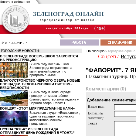
Внести в избранное
ГОРОДСКИЕ НОВОСТИ:
На главную
> городская афиша
Соцсеть:
Вступ
В ЗЕЛЕНОГРАДЕ ВОСЕМЬ ШКОЛ ЗАКРОЮТСЯ
НА РЕКОНСТРУКЦИЮ
В 2026 году восемь школ
Зеленограда отправятся на
"ФАВОРИТ". 7 
капитальный ремонт по
программе «Моя...
Шахматный турнир. Про
БЛАГОУСТРОЙСТВО ЧЁРНОГО ОЗЕРА: НОВЫЕ
ПЛОЩАДКИ, ВЕЛОПАРКОВКИ И СИСТЕМЫ
БЕЗОПАСНОСТИ
Комментарии (0)
В 2026 году в Зеленограде
проводится масштабное
благоустройство зоны отдыха у
Добавление комментари
Чёрного озера. Работы...
Ваше имя:
КОНЦЕРТ «ЭТОТ МИР ПРИДУМАН НЕ НАМИ»
Вокальная студия «Бельканто» ,
E-mail
(не
один из ведущих творческих
:
обязательно)
коллективов Москвы,
Текст:
представит...
ГРУППА “КУБА” ИЗ ЗЕЛЕНОГРАДА
ОТПРАЗДНУЕТ ДЕНЬ РОЖДЕНИЯ В “ТОН71”