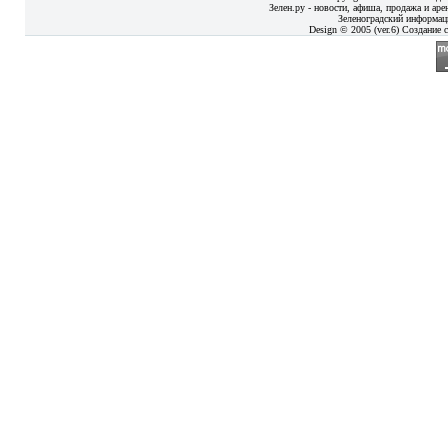
Зелен.ру - новости, афиша, продажа и аре
Зеленоградский информац
Design © 2005 (ver.6) Создание с