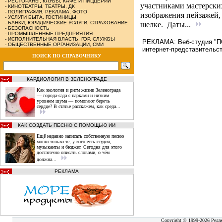
-
РЕСТОРАНЫ, КЛУБЫ, КАФЕ И ПИЦЦЕРИИ
участниками мастерских
-
КИНОТЕАТРЫ, ТЕАТРЫ, ДК
-
ПОЛИГРАФИЯ, РЕКЛАМА, ФОТО
изображения пейзажей, 
-
УСЛУГИ БЫТА, ГОСТИНИЦЫ
-
БАНКИ, ЮРИДИЧЕСКИЕ УСЛУГИ, СТРАХОВАНИЕ
шелке. Даты...
-
БЕЗОПАСНОСТЬ
-
ПРОМЫШЛЕННЫЕ ПРЕДПРИЯТИЯ
-
ИСПОЛНИТЕЛЬНАЯ ВЛАСТЬ, ГОР. СЛУЖБЫ
РЕКЛАМА: Веб-студия "ПО
-
ОБЩЕСТВЕННЫЕ ОРГАНИЗАЦИИ, СМИ
интернет-представительст
ПОИСК ПО СПРАВОЧНИКУ
КАРДИОЛОГИЯ В ЗЕЛЕНОГРАДЕ
Как экология и ритм жизни Зеленограда
— города‑сада с парками и низким
уровнем шума — помогают беречь
сердце? В статье расскажем, как среда...
КАК СОЗДАТЬ ПЕСНЮ С ПОМОЩЬЮ ИИ
Ещё недавно записать собственную песню
могли только те, у кого есть студия,
музыканты и бюджет. Сегодня для этого
достаточно описать словами, о чём
должна...
РЕКЛАМА
Copyright © 1999-2026 Реда