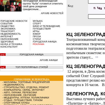
Легендарная зеленоградская
группа “Куба” готовится отметить
Код:
свой день рождения
грандиозным...
АРХИВ НОВОСТЕЙ
ГОРОДСКИЕ НОВОСТИ
МУЗЫКА
СОБЫТИЯ
СПОРТ
ОБЩЕСТВО
КИНО И ТЕЛЕВИДЕНИЕ
ЭКОНОМИКА
ПУТЕШЕСТВИЯ
ТРАНСПОРТ
ИГРЫ
КЦ ЗЕЛЕНОГРАД.
НЕДВИЖИМОСТЬ
ЮМОР
ИНТЕРНЕТ
ПРОЗА
Театрализованный конце
ОБРАЗОВАНИЕ
СТИХИ
ЗДОРОВЬЕ
ГОРОДСКАЯ АФИША
космонавтики творческ
НАУКА И ТЕХНИКА
РЕКЛАМА
КОНСУЛЬТАНТ
подготовили театрализ
необычным сюжетом: на
ГОРОДСКАЯ АФИША
зрители станут...
АРХИВ АФИШИ
КЦ ЗЕЛЕНОГРАД.
ТОП ПОПУЛЯРНЫХ СТАТЕЙ
12 апреля, в День косм
событий Олег Слуцкий 
СПРАВОЧНИК ЗЕЛЕНОГРАДА:
представляют релакс-к
-
МАГАЗИНЫ, ТОРГОВЫЕ ПРЕДПРИЯТИЯ
концерта в 16 часов. 
-
НЕДВИЖИМОСТЬ
-
СТРОИТЕЛЬСТВО, ОТДЕЛКА, РЕМОНТ
-
КОМПЬЮТЕРЫ, СВЯЗЬ, ИНТЕРНЕТ
-
АВТО, ГАРАЖИ, ПЕРЕВОЗКИ
ЗЕЛЕНОГРАД, К
-
ОБРАЗОВАНИЕ, ОБУЧЕНИЕ
-
МЕДЦЕНТРЫ, АПТЕКИ, ПОЛИКЛИНИКИ
Выставка лучших работ
-
ОТДЫХ, ПУТЕШЕСТВИЯ, ТУРИЗМ
«Палитра» и «Батик». 
-
СПОРТИВНЫЕ КЛУБЫ