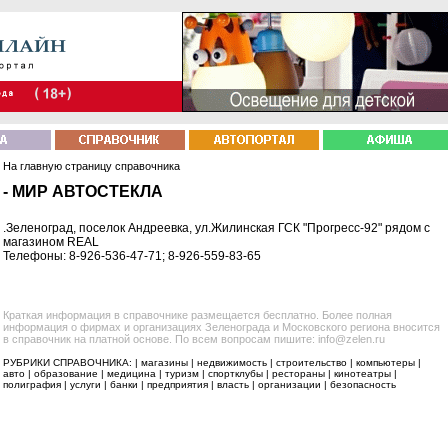
На главную страницу справочника
- МИР АВТОСТЕКЛА
.Зеленоград, поселок Андреевка, ул.Жилинская ГСК "Прогресс-92" рядом с
магазином REAL
Телефоны: 8-926-536-47-71; 8-926-559-83-65
Краткая информация в справочнике размещается бесплатно. Более полная
информация о фирмах и организациях Зеленограда и Московского региона вносится
в справочник на платной основе. По всем вопросам пишите: info@zelen.ru
РУБРИКИ СПРАВОЧНИКА: |
магазины
|
недвижимость
|
строительство
|
компьютеры
|
авто
|
образование
|
медицина
|
туризм
|
спортклубы
|
рестораны
|
кинотеатры
|
полиграфия
|
услуги
|
банки
|
предприятия
|
власть
|
организации
|
безопасность