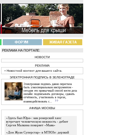
РЕКЛАМА НА ПОРТАЛЕ:
НОВОСТИ
РЕКЛАМА
▪
Новостной
контент
для вашего сайта.
ЭЛЕКТРОННАЯ ПОДПИСЬ В ЗЕЛЕНОГРАДЕ
Электронная подпись давно перестала
быть узкоспециальным инструментом -
сегодня это привычный способ вести дела
онлайн: подписывать договоры, сдавать
отчётность, участвовать в торгах,
взаимодействовать с...
АФИША МОСКВЫ
«Здесь был Юра»: как рокерский хаос
встречает человеческую нежность - дебют
Сергея Малкина покоряет «Маяк»
«Дон Жуан Суперстар» в МТЮЗе: дерзкий