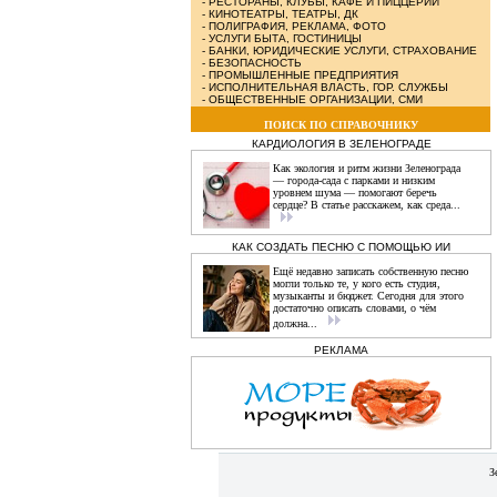
-
РЕСТОРАНЫ, КЛУБЫ, КАФЕ И ПИЦЦЕРИИ
-
КИНОТЕАТРЫ, ТЕАТРЫ, ДК
-
ПОЛИГРАФИЯ, РЕКЛАМА, ФОТО
-
УСЛУГИ БЫТА, ГОСТИНИЦЫ
-
БАНКИ, ЮРИДИЧЕСКИЕ УСЛУГИ, СТРАХОВАНИЕ
-
БЕЗОПАСНОСТЬ
-
ПРОМЫШЛЕННЫЕ ПРЕДПРИЯТИЯ
-
ИСПОЛНИТЕЛЬНАЯ ВЛАСТЬ, ГОР. СЛУЖБЫ
-
ОБЩЕСТВЕННЫЕ ОРГАНИЗАЦИИ, СМИ
ПОИСК ПО СПРАВОЧНИКУ
КАРДИОЛОГИЯ В ЗЕЛЕНОГРАДЕ
Как экология и ритм жизни Зеленограда
— города‑сада с парками и низким
уровнем шума — помогают беречь
сердце? В статье расскажем, как среда...
КАК СОЗДАТЬ ПЕСНЮ С ПОМОЩЬЮ ИИ
Ещё недавно записать собственную песню
могли только те, у кого есть студия,
музыканты и бюджет. Сегодня для этого
достаточно описать словами, о чём
должна...
РЕКЛАМА
З