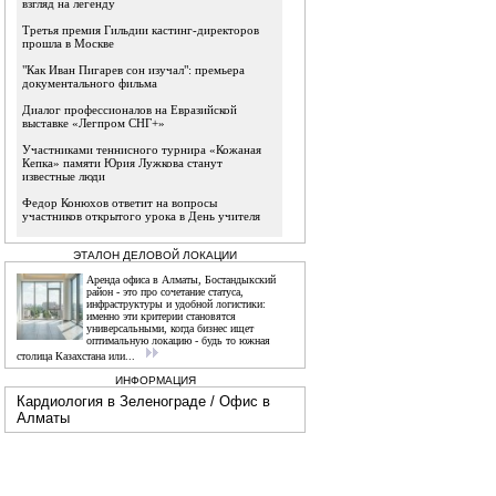
взгляд на легенду
Третья премия Гильдии кастинг-директоров
прошла в Москве
"Как Иван Пигарев сон изучал": премьера
документального фильма
Диалог профессионалов на Евразийской
выставке «Легпром СНГ+»
Участниками теннисного турнира «Кожаная
Кепка» памяти Юрия Лужкова станут
известные люди
Федор Конюхов ответит на вопросы
участников открытого урока в День учителя
ЭТАЛОН ДЕЛОВОЙ ЛОКАЦИИ
Аренда офиса в Алматы, Бостандыкский
район - это про сочетание статуса,
инфраструктуры и удобной логистики:
именно эти критерии становятся
универсальными, когда бизнес ищет
оптимальную локацию - будь то южная
столица Казахстана или...
ИНФОРМАЦИЯ
Кардиология в Зеленограде
/
Офис в
Алматы