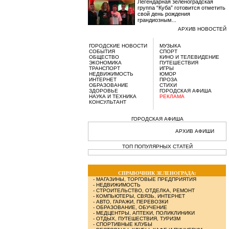
Легендарная зеленоградская
группа “Куба” готовится отметить
свой день рождения
грандиозным...
АРХИВ НОВОСТЕЙ
ГОРОДСКИЕ НОВОСТИ
МУЗЫКА
СОБЫТИЯ
СПОРТ
ОБЩЕСТВО
КИНО И ТЕЛЕВИДЕНИЕ
ЭКОНОМИКА
ПУТЕШЕСТВИЯ
ТРАНСПОРТ
ИГРЫ
НЕДВИЖИМОСТЬ
ЮМОР
ИНТЕРНЕТ
ПРОЗА
ОБРАЗОВАНИЕ
СТИХИ
ЗДОРОВЬЕ
ГОРОДСКАЯ АФИША
НАУКА И ТЕХНИКА
РЕКЛАМА
КОНСУЛЬТАНТ
ГОРОДСКАЯ АФИША
АРХИВ АФИШИ
ТОП ПОПУЛЯРНЫХ СТАТЕЙ
СПРАВОЧНИК ЗЕЛЕНОГРАДА:
-
МАГАЗИНЫ, ТОРГОВЫЕ ПРЕДПРИЯТИЯ
-
НЕДВИЖИМОСТЬ
-
СТРОИТЕЛЬСТВО, ОТДЕЛКА, РЕМОНТ
-
КОМПЬЮТЕРЫ, СВЯЗЬ, ИНТЕРНЕТ
-
АВТО, ГАРАЖИ, ПЕРЕВОЗКИ
-
ОБРАЗОВАНИЕ, ОБУЧЕНИЕ
-
МЕДЦЕНТРЫ, АПТЕКИ, ПОЛИКЛИНИКИ
-
ОТДЫХ, ПУТЕШЕСТВИЯ, ТУРИЗМ
-
СПОРТИВНЫЕ КЛУБЫ