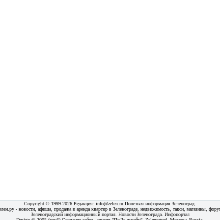
Copyright © 1999-2026 Редакция:
info@zelen.ru
Полезная информация
Зеленоград
.
елен.ру - новости, афиша, продажа и аренда квартир в Зеленограде, недвижимость, такси, магазины,
фору
Зеленоградский информационный портал. Новости Зеленограда. Инфопортал
Design © 2005 (ver.6) Создание сайта -
студия "ПоЛе дизайн"
. Zelenograd, Moscow, Russia.