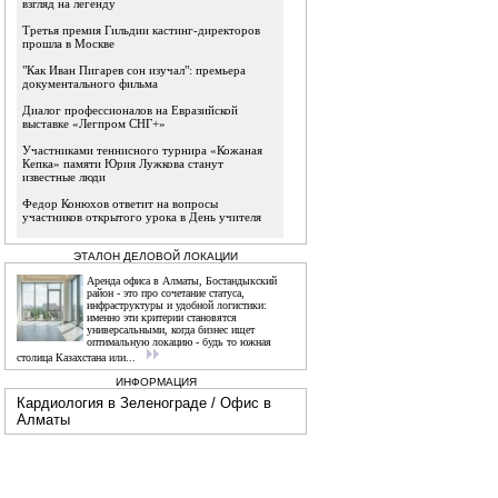
взгляд на легенду
Третья премия Гильдии кастинг-директоров
прошла в Москве
"Как Иван Пигарев сон изучал": премьера
документального фильма
Диалог профессионалов на Евразийской
выставке «Легпром СНГ+»
Участниками теннисного турнира «Кожаная
Кепка» памяти Юрия Лужкова станут
известные люди
Федор Конюхов ответит на вопросы
участников открытого урока в День учителя
ЭТАЛОН ДЕЛОВОЙ ЛОКАЦИИ
Аренда офиса в Алматы, Бостандыкский
район - это про сочетание статуса,
инфраструктуры и удобной логистики:
именно эти критерии становятся
универсальными, когда бизнес ищет
оптимальную локацию - будь то южная
столица Казахстана или...
ИНФОРМАЦИЯ
Кардиология в Зеленограде
/
Офис в
Алматы