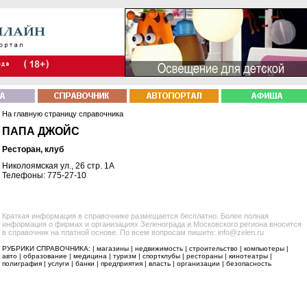
На главную страницу справочника
ПАПА ДЖОЙС
Ресторан, клуб
Николоямская ул., 26 стр. 1А
Телефоны: 775-27-10
Краткая информация в справочнике размещается бесплатно. Более полная
информация о фирмах и организациях Зеленограда и Московского региона вносится
в справочник на платной основе. По всем вопросам пишите: info@zelen.ru
РУБРИКИ СПРАВОЧНИКА: |
магазины
|
недвижимость
|
строительство
|
компьютеры
|
авто
|
образование
|
медицина
|
туризм
|
спортклубы
|
рестораны
|
кинотеатры
|
полиграфия
|
услуги
|
банки
|
предприятия
|
власть
|
организации
|
безопасность