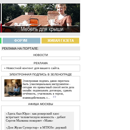
РЕКЛАМА НА ПОРТАЛЕ:
НОВОСТИ
РЕКЛАМА
▪
Новостной
контент
для вашего сайта.
ЭЛЕКТРОННАЯ ПОДПИСЬ В ЗЕЛЕНОГРАДЕ
Электронная подпись давно перестала
быть узкоспециальным инструментом -
сегодня это привычный способ вести дела
онлайн: подписывать договоры, сдавать
отчётность, участвовать в торгах,
взаимодействовать с...
АФИША МОСКВЫ
«Здесь был Юра»: как рокерский хаос
встречает человеческую нежность - дебют
Сергея Малкина покоряет «Маяк»
«Дон Жуан Суперстар» в МТЮЗе: дерзкий