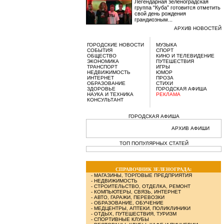
Легендарная зеленоградская
группа “Куба” готовится отметить
свой день рождения
грандиозным...
АРХИВ НОВОСТЕЙ
ГОРОДСКИЕ НОВОСТИ
МУЗЫКА
СОБЫТИЯ
СПОРТ
ОБЩЕСТВО
КИНО И ТЕЛЕВИДЕНИЕ
ЭКОНОМИКА
ПУТЕШЕСТВИЯ
ТРАНСПОРТ
ИГРЫ
НЕДВИЖИМОСТЬ
ЮМОР
ИНТЕРНЕТ
ПРОЗА
ОБРАЗОВАНИЕ
СТИХИ
ЗДОРОВЬЕ
ГОРОДСКАЯ АФИША
НАУКА И ТЕХНИКА
РЕКЛАМА
КОНСУЛЬТАНТ
ГОРОДСКАЯ АФИША
АРХИВ АФИШИ
ТОП ПОПУЛЯРНЫХ СТАТЕЙ
СПРАВОЧНИК ЗЕЛЕНОГРАДА:
-
МАГАЗИНЫ, ТОРГОВЫЕ ПРЕДПРИЯТИЯ
-
НЕДВИЖИМОСТЬ
-
СТРОИТЕЛЬСТВО, ОТДЕЛКА, РЕМОНТ
-
КОМПЬЮТЕРЫ, СВЯЗЬ, ИНТЕРНЕТ
-
АВТО, ГАРАЖИ, ПЕРЕВОЗКИ
-
ОБРАЗОВАНИЕ, ОБУЧЕНИЕ
-
МЕДЦЕНТРЫ, АПТЕКИ, ПОЛИКЛИНИКИ
-
ОТДЫХ, ПУТЕШЕСТВИЯ, ТУРИЗМ
-
СПОРТИВНЫЕ КЛУБЫ