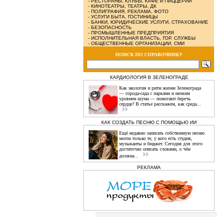
-
РЕСТОРАНЫ, КЛУБЫ, КАФЕ И ПИЦЦЕРИИ
-
КИНОТЕАТРЫ, ТЕАТРЫ, ДК
-
ПОЛИГРАФИЯ, РЕКЛАМА, ФОТО
-
УСЛУГИ БЫТА, ГОСТИНИЦЫ
-
БАНКИ, ЮРИДИЧЕСКИЕ УСЛУГИ, СТРАХОВАНИЕ
-
БЕЗОПАСНОСТЬ
-
ПРОМЫШЛЕННЫЕ ПРЕДПРИЯТИЯ
-
ИСПОЛНИТЕЛЬНАЯ ВЛАСТЬ, ГОР. СЛУЖБЫ
-
ОБЩЕСТВЕННЫЕ ОРГАНИЗАЦИИ, СМИ
ПОИСК ПО СПРАВОЧНИКУ
КАРДИОЛОГИЯ В ЗЕЛЕНОГРАДЕ
Как экология и ритм жизни Зеленограда
— города‑сада с парками и низким
уровнем шума — помогают беречь
сердце? В статье расскажем, как среда...
КАК СОЗДАТЬ ПЕСНЮ С ПОМОЩЬЮ ИИ
Ещё недавно записать собственную песню
могли только те, у кого есть студия,
музыканты и бюджет. Сегодня для этого
достаточно описать словами, о чём
должна...
РЕКЛАМА