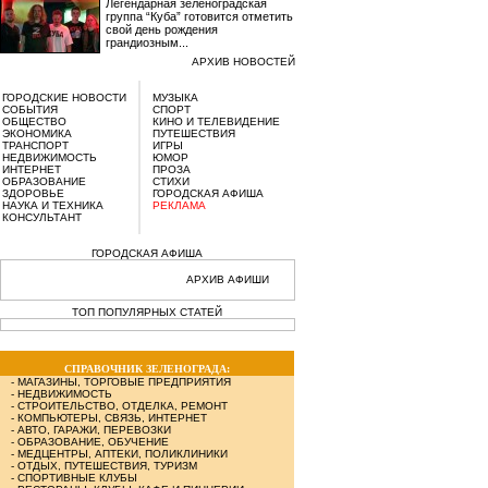
Легендарная зеленоградская
группа “Куба” готовится отметить
свой день рождения
грандиозным...
АРХИВ НОВОСТЕЙ
ГОРОДСКИЕ НОВОСТИ
МУЗЫКА
СОБЫТИЯ
СПОРТ
ОБЩЕСТВО
КИНО И ТЕЛЕВИДЕНИЕ
ЭКОНОМИКА
ПУТЕШЕСТВИЯ
ТРАНСПОРТ
ИГРЫ
НЕДВИЖИМОСТЬ
ЮМОР
ИНТЕРНЕТ
ПРОЗА
ОБРАЗОВАНИЕ
СТИХИ
ЗДОРОВЬЕ
ГОРОДСКАЯ АФИША
НАУКА И ТЕХНИКА
РЕКЛАМА
КОНСУЛЬТАНТ
ГОРОДСКАЯ АФИША
АРХИВ АФИШИ
ТОП ПОПУЛЯРНЫХ СТАТЕЙ
СПРАВОЧНИК ЗЕЛЕНОГРАДА:
-
МАГАЗИНЫ, ТОРГОВЫЕ ПРЕДПРИЯТИЯ
-
НЕДВИЖИМОСТЬ
-
СТРОИТЕЛЬСТВО, ОТДЕЛКА, РЕМОНТ
-
КОМПЬЮТЕРЫ, СВЯЗЬ, ИНТЕРНЕТ
-
АВТО, ГАРАЖИ, ПЕРЕВОЗКИ
-
ОБРАЗОВАНИЕ, ОБУЧЕНИЕ
-
МЕДЦЕНТРЫ, АПТЕКИ, ПОЛИКЛИНИКИ
-
ОТДЫХ, ПУТЕШЕСТВИЯ, ТУРИЗМ
-
СПОРТИВНЫЕ КЛУБЫ