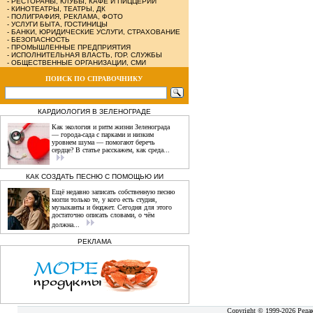
-
РЕСТОРАНЫ, КЛУБЫ, КАФЕ И ПИЦЦЕРИИ
-
КИНОТЕАТРЫ, ТЕАТРЫ, ДК
-
ПОЛИГРАФИЯ, РЕКЛАМА, ФОТО
-
УСЛУГИ БЫТА, ГОСТИНИЦЫ
-
БАНКИ, ЮРИДИЧЕСКИЕ УСЛУГИ, СТРАХОВАНИЕ
-
БЕЗОПАСНОСТЬ
-
ПРОМЫШЛЕННЫЕ ПРЕДПРИЯТИЯ
-
ИСПОЛНИТЕЛЬНАЯ ВЛАСТЬ, ГОР. СЛУЖБЫ
-
ОБЩЕСТВЕННЫЕ ОРГАНИЗАЦИИ, СМИ
ПОИСК ПО СПРАВОЧНИКУ
КАРДИОЛОГИЯ В ЗЕЛЕНОГРАДЕ
Как экология и ритм жизни Зеленограда
— города‑сада с парками и низким
уровнем шума — помогают беречь
сердце? В статье расскажем, как среда...
КАК СОЗДАТЬ ПЕСНЮ С ПОМОЩЬЮ ИИ
Ещё недавно записать собственную песню
могли только те, у кого есть студия,
музыканты и бюджет. Сегодня для этого
достаточно описать словами, о чём
должна...
РЕКЛАМА
Copyright © 1999-2026 Реда