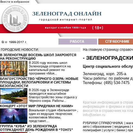
Внести в избранное
На главную страницу справо
ГОРОДСКИЕ НОВОСТИ:
В ЗЕЛЕНОГРАДЕ ВОСЕМЬ ШКОЛ ЗАКРОЮТСЯ
- ЗЕЛЕНОГРАДСК
НА РЕКОНСТРУКЦИЮ
В 2026 году восемь школ
Центр социального обсл
Зеленограда отправятся на
капитальный ремонт по
программе «Моя...
Зеленоград, корп. 205-а
Часы работы: по рабочим дн
БЛАГОУСТРОЙСТВО ЧЁРНОГО ОЗЕРА: НОВЫЕ
ПЛОЩАДКИ, ВЕЛОПАРКОВКИ И СИСТЕМЫ
Телефоны: (495) 534-7475
БЕЗОПАСНОСТИ
В 2026 году в Зеленограде
проводится масштабное
благоустройство зоны отдыха у
Чёрного озера. Работы...
Краткая информация в справ
КОНЦЕРТ «ЭТОТ МИР ПРИДУМАН НЕ НАМИ»
информация о фирмах и орга
Вокальная студия «Бельканто» ,
вносится в справочник на пл
один из ведущих творческих
info@zelen.ru
коллективов Москвы,
представит...
РУБРИКИ СПРАВОЧНИКА: |
маг
ГРУППА “КУБА” ИЗ ЗЕЛЕНОГРАДА
авто
|
образование
|
медицина
|
ОТПРАЗДНУЕТ ДЕНЬ РОЖДЕНИЯ В “ТОН71”
полиграфия
|
услуги
|
банки
|
пре