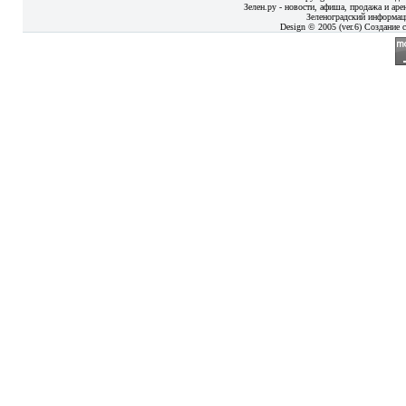
Зелен.ру - новости, афиша, продажа и аре
Зеленоградский информац
Design © 2005 (ver.6) Создание с