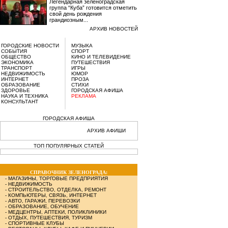
Легендарная зеленоградская
группа “Куба” готовится отметить
свой день рождения
грандиозным...
АРХИВ НОВОСТЕЙ
ГОРОДСКИЕ НОВОСТИ
МУЗЫКА
СОБЫТИЯ
СПОРТ
ОБЩЕСТВО
КИНО И ТЕЛЕВИДЕНИЕ
ЭКОНОМИКА
ПУТЕШЕСТВИЯ
ТРАНСПОРТ
ИГРЫ
НЕДВИЖИМОСТЬ
ЮМОР
ИНТЕРНЕТ
ПРОЗА
ОБРАЗОВАНИЕ
СТИХИ
ЗДОРОВЬЕ
ГОРОДСКАЯ АФИША
НАУКА И ТЕХНИКА
РЕКЛАМА
КОНСУЛЬТАНТ
ГОРОДСКАЯ АФИША
АРХИВ АФИШИ
ТОП ПОПУЛЯРНЫХ СТАТЕЙ
СПРАВОЧНИК ЗЕЛЕНОГРАДА:
-
МАГАЗИНЫ, ТОРГОВЫЕ ПРЕДПРИЯТИЯ
-
НЕДВИЖИМОСТЬ
-
СТРОИТЕЛЬСТВО, ОТДЕЛКА, РЕМОНТ
-
КОМПЬЮТЕРЫ, СВЯЗЬ, ИНТЕРНЕТ
-
АВТО, ГАРАЖИ, ПЕРЕВОЗКИ
-
ОБРАЗОВАНИЕ, ОБУЧЕНИЕ
-
МЕДЦЕНТРЫ, АПТЕКИ, ПОЛИКЛИНИКИ
-
ОТДЫХ, ПУТЕШЕСТВИЯ, ТУРИЗМ
-
СПОРТИВНЫЕ КЛУБЫ