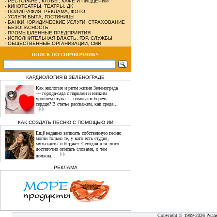
-
РЕСТОРАНЫ, КЛУБЫ, КАФЕ И ПИЦЦЕРИИ
-
КИНОТЕАТРЫ, ТЕАТРЫ, ДК
-
ПОЛИГРАФИЯ, РЕКЛАМА, ФОТО
-
УСЛУГИ БЫТА, ГОСТИНИЦЫ
-
БАНКИ, ЮРИДИЧЕСКИЕ УСЛУГИ, СТРАХОВАНИЕ
-
БЕЗОПАСНОСТЬ
-
ПРОМЫШЛЕННЫЕ ПРЕДПРИЯТИЯ
-
ИСПОЛНИТЕЛЬНАЯ ВЛАСТЬ, ГОР. СЛУЖБЫ
-
ОБЩЕСТВЕННЫЕ ОРГАНИЗАЦИИ, СМИ
ПОИСК ПО СПРАВОЧНИКУ
КАРДИОЛОГИЯ В ЗЕЛЕНОГРАДЕ
Как экология и ритм жизни Зеленограда
— города‑сада с парками и низким
уровнем шума — помогают беречь
сердце? В статье расскажем, как среда...
КАК СОЗДАТЬ ПЕСНЮ С ПОМОЩЬЮ ИИ
Ещё недавно записать собственную песню
могли только те, у кого есть студия,
музыканты и бюджет. Сегодня для этого
достаточно описать словами, о чём
должна...
РЕКЛАМА
Copyright © 1999-2026 Реда