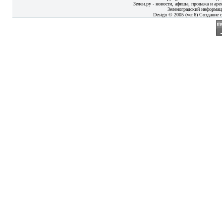
Зелен.ру - новости, афиша, продажа и аре
Зеленоградский информац
Design © 2005 (ver.6) Создание с