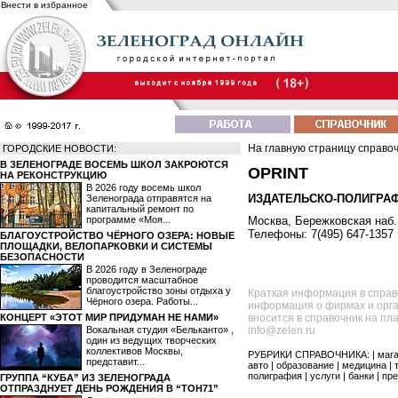
Внести в избранное
На главную страницу справо
ГОРОДСКИЕ НОВОСТИ:
В ЗЕЛЕНОГРАДЕ ВОСЕМЬ ШКОЛ ЗАКРОЮТСЯ
OPRINT
НА РЕКОНСТРУКЦИЮ
В 2026 году восемь школ
ИЗДАТЕЛЬСКО-ПОЛИГРА
Зеленограда отправятся на
капитальный ремонт по
программе «Моя...
Москва, Бережковская наб.,
Телефоны: 7(495) 647-1357
БЛАГОУСТРОЙСТВО ЧЁРНОГО ОЗЕРА: НОВЫЕ
ПЛОЩАДКИ, ВЕЛОПАРКОВКИ И СИСТЕМЫ
БЕЗОПАСНОСТИ
В 2026 году в Зеленограде
проводится масштабное
благоустройство зоны отдыха у
Краткая информация в справ
Чёрного озера. Работы...
информация о фирмах и орга
КОНЦЕРТ «ЭТОТ МИР ПРИДУМАН НЕ НАМИ»
вносится в справочник на пл
Вокальная студия «Бельканто» ,
info@zelen.ru
один из ведущих творческих
коллективов Москвы,
РУБРИКИ СПРАВОЧНИКА: |
маг
представит...
авто
|
образование
|
медицина
|
полиграфия
|
услуги
|
банки
|
пре
ГРУППА “КУБА” ИЗ ЗЕЛЕНОГРАДА
ОТПРАЗДНУЕТ ДЕНЬ РОЖДЕНИЯ В “ТОН71”