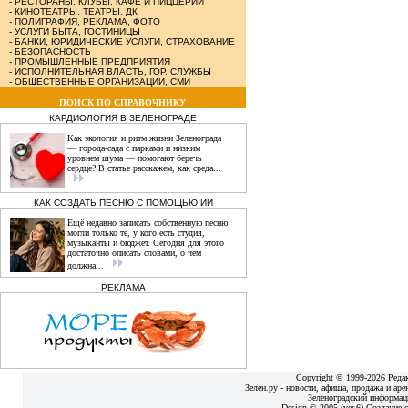
-
РЕСТОРАНЫ, КЛУБЫ, КАФЕ И ПИЦЦЕРИИ
-
КИНОТЕАТРЫ, ТЕАТРЫ, ДК
-
ПОЛИГРАФИЯ, РЕКЛАМА, ФОТО
-
УСЛУГИ БЫТА, ГОСТИНИЦЫ
-
БАНКИ, ЮРИДИЧЕСКИЕ УСЛУГИ, СТРАХОВАНИЕ
-
БЕЗОПАСНОСТЬ
-
ПРОМЫШЛЕННЫЕ ПРЕДПРИЯТИЯ
-
ИСПОЛНИТЕЛЬНАЯ ВЛАСТЬ, ГОР. СЛУЖБЫ
-
ОБЩЕСТВЕННЫЕ ОРГАНИЗАЦИИ, СМИ
ПОИСК ПО СПРАВОЧНИКУ
КАРДИОЛОГИЯ В ЗЕЛЕНОГРАДЕ
Как экология и ритм жизни Зеленограда
— города‑сада с парками и низким
уровнем шума — помогают беречь
сердце? В статье расскажем, как среда...
КАК СОЗДАТЬ ПЕСНЮ С ПОМОЩЬЮ ИИ
Ещё недавно записать собственную песню
могли только те, у кого есть студия,
музыканты и бюджет. Сегодня для этого
достаточно описать словами, о чём
должна...
РЕКЛАМА
Copyright © 1999-2026 Реда
Зелен.ру - новости, афиша, продажа и аре
Зеленоградский информац
Design © 2005 (ver.6) Создание с