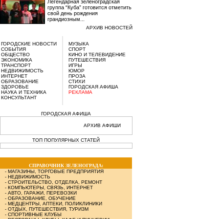
Легендарная зеленоградская
группа “Куба” готовится отметить
свой день рождения
грандиозным...
АРХИВ НОВОСТЕЙ
ГОРОДСКИЕ НОВОСТИ
МУЗЫКА
СОБЫТИЯ
СПОРТ
ОБЩЕСТВО
КИНО И ТЕЛЕВИДЕНИЕ
ЭКОНОМИКА
ПУТЕШЕСТВИЯ
ТРАНСПОРТ
ИГРЫ
НЕДВИЖИМОСТЬ
ЮМОР
ИНТЕРНЕТ
ПРОЗА
ОБРАЗОВАНИЕ
СТИХИ
ЗДОРОВЬЕ
ГОРОДСКАЯ АФИША
НАУКА И ТЕХНИКА
РЕКЛАМА
КОНСУЛЬТАНТ
ГОРОДСКАЯ АФИША
АРХИВ АФИШИ
ТОП ПОПУЛЯРНЫХ СТАТЕЙ
СПРАВОЧНИК ЗЕЛЕНОГРАДА:
-
МАГАЗИНЫ, ТОРГОВЫЕ ПРЕДПРИЯТИЯ
-
НЕДВИЖИМОСТЬ
-
СТРОИТЕЛЬСТВО, ОТДЕЛКА, РЕМОНТ
-
КОМПЬЮТЕРЫ, СВЯЗЬ, ИНТЕРНЕТ
-
АВТО, ГАРАЖИ, ПЕРЕВОЗКИ
-
ОБРАЗОВАНИЕ, ОБУЧЕНИЕ
-
МЕДЦЕНТРЫ, АПТЕКИ, ПОЛИКЛИНИКИ
-
ОТДЫХ, ПУТЕШЕСТВИЯ, ТУРИЗМ
-
СПОРТИВНЫЕ КЛУБЫ