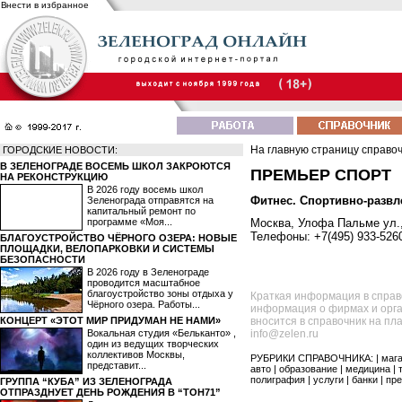
Внести в избранное
На главную страницу справо
ГОРОДСКИЕ НОВОСТИ:
В ЗЕЛЕНОГРАДЕ ВОСЕМЬ ШКОЛ ЗАКРОЮТСЯ
ПРЕМЬЕР СПОРТ
НА РЕКОНСТРУКЦИЮ
В 2026 году восемь школ
Фитнес. Спортивно-разв
Зеленограда отправятся на
капитальный ремонт по
программе «Моя...
Москва, Улофа Пальме ул., 
Телефоны: +7(495) 933-526
БЛАГОУСТРОЙСТВО ЧЁРНОГО ОЗЕРА: НОВЫЕ
ПЛОЩАДКИ, ВЕЛОПАРКОВКИ И СИСТЕМЫ
БЕЗОПАСНОСТИ
В 2026 году в Зеленограде
проводится масштабное
благоустройство зоны отдыха у
Краткая информация в справ
Чёрного озера. Работы...
информация о фирмах и орга
КОНЦЕРТ «ЭТОТ МИР ПРИДУМАН НЕ НАМИ»
вносится в справочник на пл
Вокальная студия «Бельканто» ,
info@zelen.ru
один из ведущих творческих
коллективов Москвы,
РУБРИКИ СПРАВОЧНИКА: |
маг
представит...
авто
|
образование
|
медицина
|
полиграфия
|
услуги
|
банки
|
пре
ГРУППА “КУБА” ИЗ ЗЕЛЕНОГРАДА
ОТПРАЗДНУЕТ ДЕНЬ РОЖДЕНИЯ В “ТОН71”