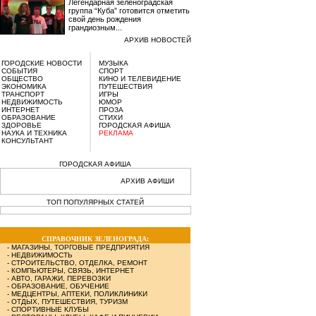
Легендарная зеленоградская
группа “Куба” готовится отметить
свой день рождения
грандиозным...
АРХИВ НОВОСТЕЙ
ГОРОДСКИЕ НОВОСТИ
МУЗЫКА
СОБЫТИЯ
СПОРТ
ОБЩЕСТВО
КИНО И ТЕЛЕВИДЕНИЕ
ЭКОНОМИКА
ПУТЕШЕСТВИЯ
ТРАНСПОРТ
ИГРЫ
НЕДВИЖИМОСТЬ
ЮМОР
ИНТЕРНЕТ
ПРОЗА
ОБРАЗОВАНИЕ
СТИХИ
ЗДОРОВЬЕ
ГОРОДСКАЯ АФИША
НАУКА И ТЕХНИКА
РЕКЛАМА
КОНСУЛЬТАНТ
ГОРОДСКАЯ АФИША
АРХИВ АФИШИ
ТОП ПОПУЛЯРНЫХ СТАТЕЙ
СПРАВОЧНИК ЗЕЛЕНОГРАДА:
-
МАГАЗИНЫ, ТОРГОВЫЕ ПРЕДПРИЯТИЯ
-
НЕДВИЖИМОСТЬ
-
СТРОИТЕЛЬСТВО, ОТДЕЛКА, РЕМОНТ
-
КОМПЬЮТЕРЫ, СВЯЗЬ, ИНТЕРНЕТ
-
АВТО, ГАРАЖИ, ПЕРЕВОЗКИ
-
ОБРАЗОВАНИЕ, ОБУЧЕНИЕ
-
МЕДЦЕНТРЫ, АПТЕКИ, ПОЛИКЛИНИКИ
-
ОТДЫХ, ПУТЕШЕСТВИЯ, ТУРИЗМ
-
СПОРТИВНЫЕ КЛУБЫ