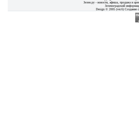
Зелен.ру - новости, афиша, продажа и аре
Зеленоградский информац
Design © 2005 (ver.6) Создание с