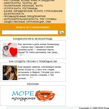
-
РЕСТОРАНЫ, КЛУБЫ, КАФЕ И ПИЦЦЕРИИ
-
КИНОТЕАТРЫ, ТЕАТРЫ, ДК
-
ПОЛИГРАФИЯ, РЕКЛАМА, ФОТО
-
УСЛУГИ БЫТА, ГОСТИНИЦЫ
-
БАНКИ, ЮРИДИЧЕСКИЕ УСЛУГИ, СТРАХОВАНИЕ
-
БЕЗОПАСНОСТЬ
-
ПРОМЫШЛЕННЫЕ ПРЕДПРИЯТИЯ
-
ИСПОЛНИТЕЛЬНАЯ ВЛАСТЬ, ГОР. СЛУЖБЫ
-
ОБЩЕСТВЕННЫЕ ОРГАНИЗАЦИИ, СМИ
ПОИСК ПО СПРАВОЧНИКУ
КАРДИОЛОГИЯ В ЗЕЛЕНОГРАДЕ
Как экология и ритм жизни Зеленограда
— города‑сада с парками и низким
уровнем шума — помогают беречь
сердце? В статье расскажем, как среда...
КАК СОЗДАТЬ ПЕСНЮ С ПОМОЩЬЮ ИИ
Ещё недавно записать собственную песню
могли только те, у кого есть студия,
музыканты и бюджет. Сегодня для этого
достаточно описать словами, о чём
должна...
РЕКЛАМА
Copyright © 1999-2026 Реда